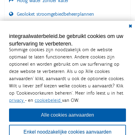
Hoog water zonder kater
Geoloket stroomgebiedbeheerplannen
Dial
Documenten voor leden
LOGIN VEREIST
integraalwaterbeleid.be gebruikt cookies om uw
surfervaring te verbeteren.
Sommige cookies zijn noodzakelijk om de website
optimaal te laten functioneren. Andere cookies zijn
optioneel en worden gebruikt om uw surfervaring op
Integraalwaterbeleid.be is een
deze website te verbeteren. Als u op ‘Alle cookies
officiële website van de Vlaamse
aanvaarden’ klikt, aanvaardt u ook de optionele cookies.
overheid
Wilt u liever zelf kiezen welke cookies u aanvaardt? Klik
uitgegeven door
Coördinatiecommissie Integraal
op ‘Cookievoorkeuren beheren’. Meer info leest u in het
Waterbeleid
privacy
- en
cookiebeleid
van CIW.
De Coördinatiecommissie Integraal Waterbeleid (CIW) is een
overlegplatform van de diverse beleidsdomeinen en
bestuursniveaus die bij het waterbeleid betrokken zijn. Ook
Alle cookies aanvaarden
waterbedrijven nemen deel aan het overleg. Deze
samenwerking zorgt voor een gecoördineerde en
geïntegreerde aanpak van het waterbeleid en waterbeheer
Enkel noodzakelijke cookies aanvaarden
in Vlaanderen.