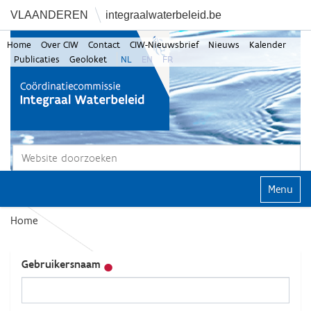
VLAANDEREN
integraalwaterbeleid.be
Home
Over CIW
Contact
CIW-Nieuwsbrief
Nieuws
Kalender
Publicaties
Geoloket
NL
EN
FR
Zoek
Geavanceerd zoeken...
Klap navi
Home
Gebruikersnaam