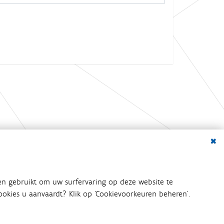
Dialo
bij het waterbeleid betrokken
en gebruikt om uw surfervaring op deze website te
an het waterbeleid en
 cookies u aanvaardt? Klik op ‘Cookievoorkeuren beheren’.