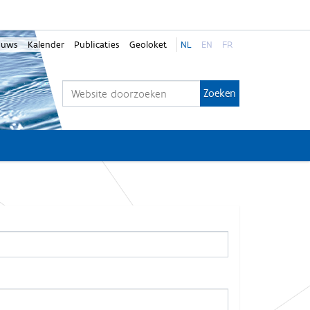
euws
Kalender
Publicaties
Geoloket
NL
EN
FR
Zoek
Geavanceerd zoeken...