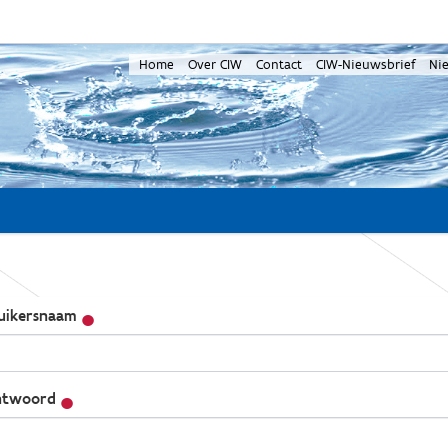
Home
Over CIW
Contact
CIW-Nieuwsbrief
Ni
uikersnaam
twoord