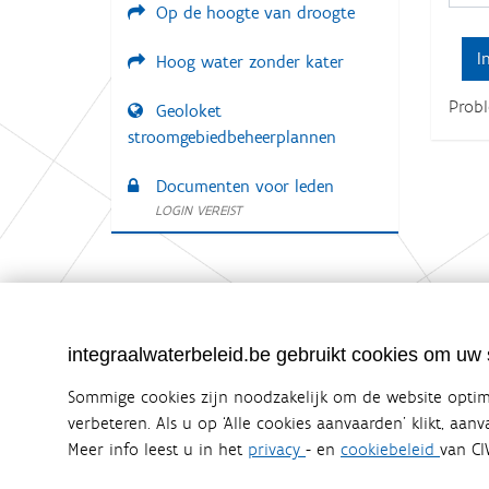
Op de hoogte van droogte
:
Hoog water zonder kater
Prob
Geoloket
stroomgebiedbeheerplannen
Documenten voor leden
LOGIN VEREIST
Integraalwaterbeleid.be is een officiële w
integraalwaterbeleid.be gebruikt cookies om uw s
uitgegeven door
Coördinatiecommissie Integraal Wa
De Coördinatiecommissie Integraal Waterbeleid (CIW) is e
Sommige cookies zijn noodzakelijk om de website optima
zijn. Ook waterbedrijven nemen deel aan het overleg. De
verbeteren. Als u op ‘Alle cookies aanvaarden’ klikt, aan
waterbeheer in Vlaanderen.
Meer info leest u in het
privacy
- en
cookiebeleid
van CI
OVER CIW
DISCLAIMER
PRIVACY
COOKIEBELEID