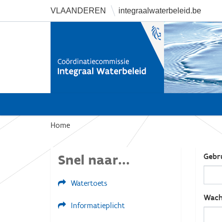
VLAANDEREN
integraalwaterbeleid.be
U
Home
b
e
Snel naar...
Gebr
n
t
Watertoets
h
i
Wach
Informatieplicht
e
r