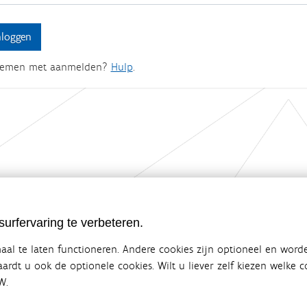
lemen met aanmelden?
Hulp
.
ebsite van de Vlaamse overheid
urfervaring te verbeteren.
terbeleid
en overlegplatform van de diverse beleidsdomeinen en bestuursniveaus die 
al te laten functioneren. Andere cookies zijn optioneel en word
ze samenwerking zorgt voor een gecoördineerde en geïntegreerde aanpak v
vaardt u ook de optionele cookies. Wilt u liever zelf kiezen welke
W.
SITEMAP