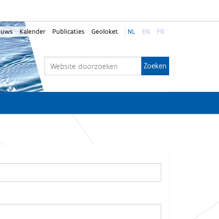
euws
Kalender
Publicaties
Geoloket
NL
EN
FR
Zoek
Geavanceerd zoeken...