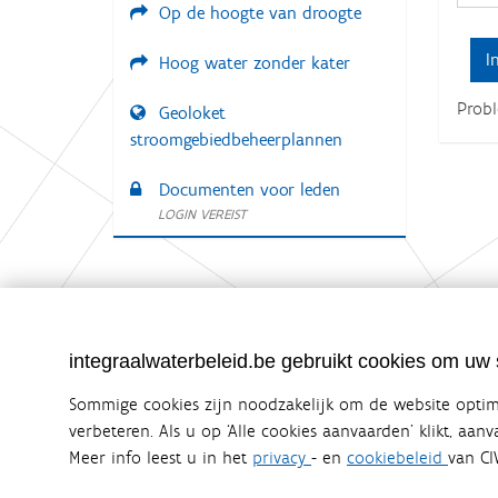
Op de hoogte van droogte
:
Hoog water zonder kater
Prob
Geoloket
stroomgebiedbeheerplannen
Documenten voor leden
LOGIN VEREIST
Integraalwaterbeleid.be is een officiële w
integraalwaterbeleid.be gebruikt cookies om uw s
uitgegeven door
Coördinatiecommissie Integraal Wa
De Coördinatiecommissie Integraal Waterbeleid (CIW) is e
Sommige cookies zijn noodzakelijk om de website optima
zijn. Ook waterbedrijven nemen deel aan het overleg. De
verbeteren. Als u op ‘Alle cookies aanvaarden’ klikt, aan
waterbeheer in Vlaanderen.
Meer info leest u in het
privacy
- en
cookiebeleid
van CI
OVER CIW
DISCLAIMER
PRIVACY
COOKIEBELEID