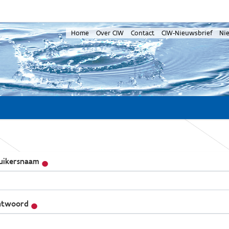
Home
Over CIW
Contact
CIW-Nieuwsbrief
Ni
uikersnaam
twoord