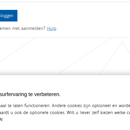
lemen met aanmelden?
Hulp
.
ebsite van de Vlaamse overheid
urfervaring te verbeteren.
terbeleid
en overlegplatform van de diverse beleidsdomeinen en bestuursniveaus die 
al te laten functioneren. Andere cookies zijn optioneel en word
ze samenwerking zorgt voor een gecoördineerde en geïntegreerde aanpak v
vaardt u ook de optionele cookies. Wilt u liever zelf kiezen welke
W.
SITEMAP