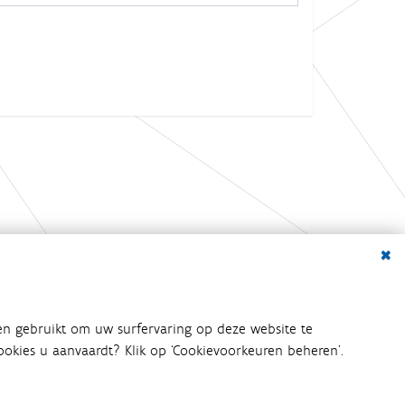
Dialo
bij het waterbeleid betrokken
en gebruikt om uw surfervaring op deze website te
an het waterbeleid en
 cookies u aanvaardt? Klik op ‘Cookievoorkeuren beheren’.