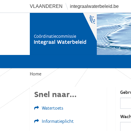
VLAANDEREN
integraalwaterbeleid.be
U
Home
b
e
Snel naar...
Gebr
n
t
Watertoets
h
i
Wach
Informatieplicht
e
r