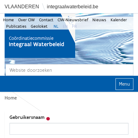
VLAANDEREN
integraalwaterbeleid.be
Home
Over CIW
Contact
CIW-Nieuwsbrief
Nieuws
Kalender
Publicaties
Geoloket
NL
EN
FR
Zoek
Geavanceerd zoeken...
Klap navi
Home
Gebruikersnaam