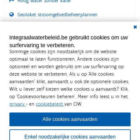
Hoog water zonder kater
Geoloket stroomgebiedbeheerplannen
Dial
Documenten voor leden
LOGIN VEREIST
integraalwaterbeleid.be gebruikt cookies om uw
surfervaring te verbeteren.
Sommige cookies zijn noodzakelijk om de website
optimaal te laten functioneren. Andere cookies zijn
optioneel en worden gebruikt om uw surfervaring op
Integraalwaterbeleid.be is een
deze website te verbeteren. Als u op ‘Alle cookies
officiële website van de Vlaamse
aanvaarden’ klikt, aanvaardt u ook de optionele cookies.
overheid
Wilt u liever zelf kiezen welke cookies u aanvaardt? Klik
uitgegeven door
Coördinatiecommissie Integraal
op ‘Cookievoorkeuren beheren’. Meer info leest u in het
Waterbeleid
privacy
- en
cookiebeleid
van CIW.
De Coördinatiecommissie Integraal Waterbeleid (CIW) is een
overlegplatform van de diverse beleidsdomeinen en
bestuursniveaus die bij het waterbeleid betrokken zijn. Ook
Alle cookies aanvaarden
waterbedrijven nemen deel aan het overleg. Deze
samenwerking zorgt voor een gecoördineerde en
geïntegreerde aanpak van het waterbeleid en waterbeheer
Enkel noodzakelijke cookies aanvaarden
in Vlaanderen.