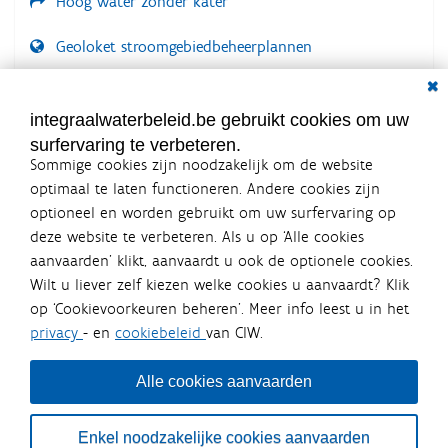
Hoog water zonder kater
Geoloket stroomgebiedbeheerplannen
Dial
Documenten voor leden
LOGIN VEREIST
integraalwaterbeleid.be gebruikt cookies om uw
surfervaring te verbeteren.
Sommige cookies zijn noodzakelijk om de website
optimaal te laten functioneren. Andere cookies zijn
optioneel en worden gebruikt om uw surfervaring op
Integraalwaterbeleid.be is een
deze website te verbeteren. Als u op ‘Alle cookies
officiële website van de Vlaamse
aanvaarden’ klikt, aanvaardt u ook de optionele cookies.
overheid
Wilt u liever zelf kiezen welke cookies u aanvaardt? Klik
uitgegeven door
Coördinatiecommissie Integraal
op ‘Cookievoorkeuren beheren’. Meer info leest u in het
Waterbeleid
privacy
- en
cookiebeleid
van CIW.
De Coördinatiecommissie Integraal Waterbeleid (CIW) is een
overlegplatform van de diverse beleidsdomeinen en
bestuursniveaus die bij het waterbeleid betrokken zijn. Ook
Alle cookies aanvaarden
waterbedrijven nemen deel aan het overleg. Deze
samenwerking zorgt voor een gecoördineerde en
geïntegreerde aanpak van het waterbeleid en waterbeheer
Enkel noodzakelijke cookies aanvaarden
in Vlaanderen.