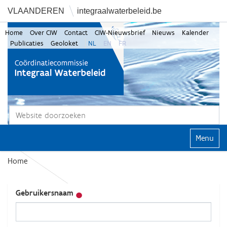
VLAANDEREN
integraalwaterbeleid.be
Home
Over CIW
Contact
CIW-Nieuwsbrief
Nieuws
Kalender
Publicaties
Geoloket
NL
EN
FR
Zoek
Geavanceerd zoeken...
Klap navi
Home
Gebruikersnaam