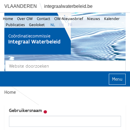
VLAANDEREN
integraalwaterbeleid.be
Home
Over CIW
Contact
CIW-Nieuwsbrief
Nieuws
Kalender
Publicaties
Geoloket
NL
EN
FR
Zoek
Geavanceerd zoeken...
Klap navi
Home
Gebruikersnaam