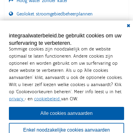
Hoog water zonder kater
Geoloket stroomgebiedbeheerplannen
Dial
Documenten voor leden
LOGIN VEREIST
integraalwaterbeleid.be gebruikt cookies om uw
surfervaring te verbeteren.
Sommige cookies zijn noodzakelijk om de website
optimaal te laten functioneren. Andere cookies zijn
optioneel en worden gebruikt om uw surfervaring op
Integraalwaterbeleid.be is een
deze website te verbeteren. Als u op ‘Alle cookies
officiële website van de Vlaamse
aanvaarden’ klikt, aanvaardt u ook de optionele cookies.
overheid
Wilt u liever zelf kiezen welke cookies u aanvaardt? Klik
uitgegeven door
Coördinatiecommissie Integraal
op ‘Cookievoorkeuren beheren’. Meer info leest u in het
Waterbeleid
privacy
- en
cookiebeleid
van CIW.
De Coördinatiecommissie Integraal Waterbeleid (CIW) is een
overlegplatform van de diverse beleidsdomeinen en
bestuursniveaus die bij het waterbeleid betrokken zijn. Ook
Alle cookies aanvaarden
waterbedrijven nemen deel aan het overleg. Deze
samenwerking zorgt voor een gecoördineerde en
geïntegreerde aanpak van het waterbeleid en waterbeheer
Enkel noodzakelijke cookies aanvaarden
in Vlaanderen.