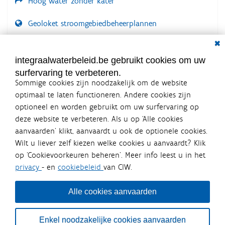
Hoog water zonder kater
Geoloket stroomgebiedbeheerplannen
Dial
Documenten voor leden
LOGIN VEREIST
integraalwaterbeleid.be gebruikt cookies om uw
surfervaring te verbeteren.
Sommige cookies zijn noodzakelijk om de website
optimaal te laten functioneren. Andere cookies zijn
optioneel en worden gebruikt om uw surfervaring op
Integraalwaterbeleid.be is een
deze website te verbeteren. Als u op ‘Alle cookies
officiële website van de Vlaamse
aanvaarden’ klikt, aanvaardt u ook de optionele cookies.
overheid
Wilt u liever zelf kiezen welke cookies u aanvaardt? Klik
uitgegeven door
Coördinatiecommissie Integraal
op ‘Cookievoorkeuren beheren’. Meer info leest u in het
Waterbeleid
privacy
- en
cookiebeleid
van CIW.
De Coördinatiecommissie Integraal Waterbeleid (CIW) is een
overlegplatform van de diverse beleidsdomeinen en
bestuursniveaus die bij het waterbeleid betrokken zijn. Ook
Alle cookies aanvaarden
waterbedrijven nemen deel aan het overleg. Deze
samenwerking zorgt voor een gecoördineerde en
geïntegreerde aanpak van het waterbeleid en waterbeheer
Enkel noodzakelijke cookies aanvaarden
in Vlaanderen.