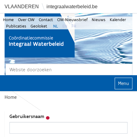
VLAANDEREN
integraalwaterbeleid.be
Home
Over CIW
Contact
CIW-Nieuwsbrief
Nieuws
Kalender
Publicaties
Geoloket
NL
EN
FR
Zoek
Geavanceerd zoeken...
Klap navi
Home
Gebruikersnaam