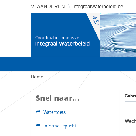
VLAANDEREN
integraalwaterbeleid.be
U
Home
b
e
Snel naar...
Gebr
n
t
Watertoets
h
i
Wach
Informatieplicht
e
r