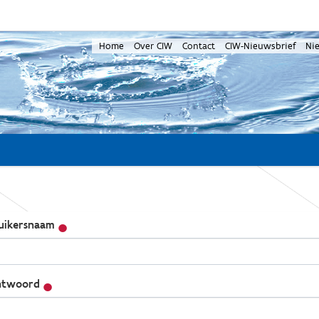
Home
Over CIW
Contact
CIW-Nieuwsbrief
Ni
uikersnaam
twoord