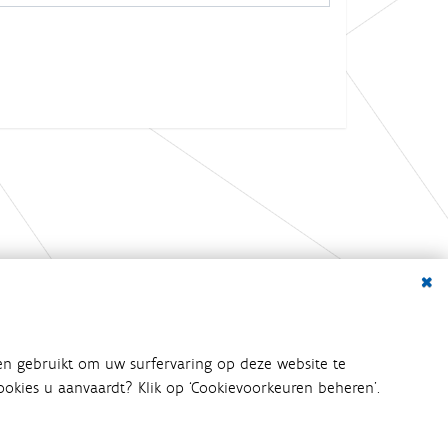
Dialo
bij het waterbeleid betrokken
en gebruikt om uw surfervaring op deze website te
an het waterbeleid en
 cookies u aanvaardt? Klik op ‘Cookievoorkeuren beheren’.