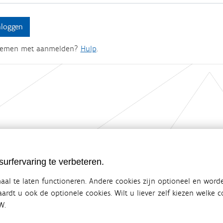
lemen met aanmelden?
Hulp
.
ebsite van de Vlaamse overheid
urfervaring te verbeteren.
terbeleid
en overlegplatform van de diverse beleidsdomeinen en bestuursniveaus die 
al te laten functioneren. Andere cookies zijn optioneel en word
ze samenwerking zorgt voor een gecoördineerde en geïntegreerde aanpak v
vaardt u ook de optionele cookies. Wilt u liever zelf kiezen welke
W.
SITEMAP