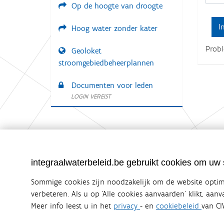
Op de hoogte van droogte
:
Hoog water zonder kater
Prob
Geoloket
stroomgebiedbeheerplannen
Documenten voor leden
LOGIN VEREIST
Integraalwaterbeleid.be is een officiële w
integraalwaterbeleid.be gebruikt cookies om uw s
uitgegeven door
Coördinatiecommissie Integraal Wa
De Coördinatiecommissie Integraal Waterbeleid (CIW) is e
Sommige cookies zijn noodzakelijk om de website optima
zijn. Ook waterbedrijven nemen deel aan het overleg. De
verbeteren. Als u op ‘Alle cookies aanvaarden’ klikt, aan
waterbeheer in Vlaanderen.
Meer info leest u in het
privacy
- en
cookiebeleid
van CI
OVER CIW
DISCLAIMER
PRIVACY
COOKIEBELEID