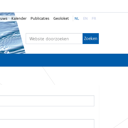
euws
Kalender
Publicaties
Geoloket
NL
EN
FR
Zoek
Geavanceerd zoeken...