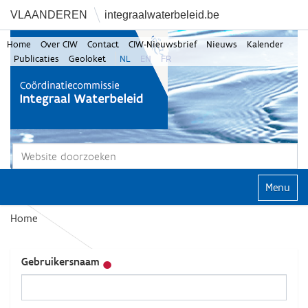
VLAANDEREN
integraalwaterbeleid.be
Home
Over CIW
Contact
CIW-Nieuwsbrief
Nieuws
Kalender
Publicaties
Geoloket
NL
EN
FR
Zoek
Geavanceerd zoeken...
Klap navi
Home
Gebruikersnaam