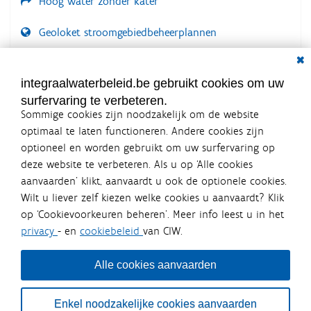
Hoog water zonder kater
Geoloket stroomgebiedbeheerplannen
Dial
Documenten voor leden
LOGIN VEREIST
integraalwaterbeleid.be gebruikt cookies om uw
surfervaring te verbeteren.
Sommige cookies zijn noodzakelijk om de website
optimaal te laten functioneren. Andere cookies zijn
optioneel en worden gebruikt om uw surfervaring op
Integraalwaterbeleid.be is een
deze website te verbeteren. Als u op ‘Alle cookies
officiële website van de Vlaamse
aanvaarden’ klikt, aanvaardt u ook de optionele cookies.
overheid
Wilt u liever zelf kiezen welke cookies u aanvaardt? Klik
uitgegeven door
Coördinatiecommissie Integraal
op ‘Cookievoorkeuren beheren’. Meer info leest u in het
Waterbeleid
privacy
- en
cookiebeleid
van CIW.
De Coördinatiecommissie Integraal Waterbeleid (CIW) is een
overlegplatform van de diverse beleidsdomeinen en
bestuursniveaus die bij het waterbeleid betrokken zijn. Ook
Alle cookies aanvaarden
waterbedrijven nemen deel aan het overleg. Deze
samenwerking zorgt voor een gecoördineerde en
geïntegreerde aanpak van het waterbeleid en waterbeheer
Enkel noodzakelijke cookies aanvaarden
in Vlaanderen.