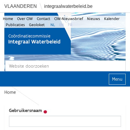
VLAANDEREN
integraalwaterbeleid.be
Home
Over CIW
Contact
CIW-Nieuwsbrief
Nieuws
Kalender
Publicaties
Geoloket
NL
EN
FR
Zoek
Geavanceerd zoeken...
Klap navi
Home
Gebruikersnaam