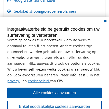
Hoog water zonder kater
Geoloket stroomgebiedbeheerplannen
Dial
Documenten voor leden
LOGIN VEREIST
integraalwaterbeleid.be gebruikt cookies om uw
surfervaring te verbeteren.
Sommige cookies zijn noodzakelijk om de website
optimaal te laten functioneren. Andere cookies zijn
optioneel en worden gebruikt om uw surfervaring op
Integraalwaterbeleid.be is een
deze website te verbeteren. Als u op ‘Alle cookies
officiële website van de Vlaamse
aanvaarden’ klikt, aanvaardt u ook de optionele cookies.
overheid
Wilt u liever zelf kiezen welke cookies u aanvaardt? Klik
uitgegeven door
Coördinatiecommissie Integraal
op ‘Cookievoorkeuren beheren’. Meer info leest u in het
Waterbeleid
privacy
- en
cookiebeleid
van CIW.
De Coördinatiecommissie Integraal Waterbeleid (CIW) is een
overlegplatform van de diverse beleidsdomeinen en
bestuursniveaus die bij het waterbeleid betrokken zijn. Ook
Alle cookies aanvaarden
waterbedrijven nemen deel aan het overleg. Deze
samenwerking zorgt voor een gecoördineerde en
geïntegreerde aanpak van het waterbeleid en waterbeheer
Enkel noodzakelijke cookies aanvaarden
in Vlaanderen.