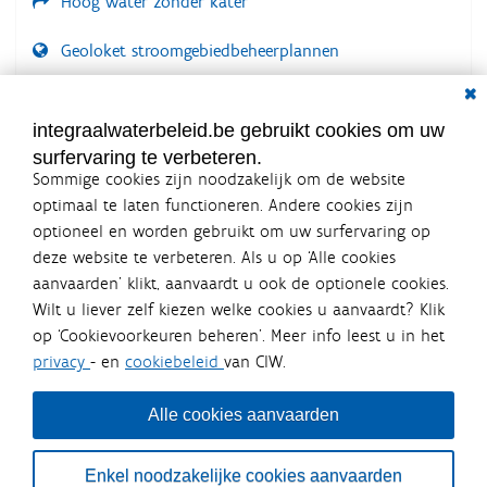
Hoog water zonder kater
Geoloket stroomgebiedbeheerplannen
Dial
Documenten voor leden
LOGIN VEREIST
integraalwaterbeleid.be gebruikt cookies om uw
surfervaring te verbeteren.
Sommige cookies zijn noodzakelijk om de website
optimaal te laten functioneren. Andere cookies zijn
optioneel en worden gebruikt om uw surfervaring op
Integraalwaterbeleid.be is een
deze website te verbeteren. Als u op ‘Alle cookies
officiële website van de Vlaamse
aanvaarden’ klikt, aanvaardt u ook de optionele cookies.
overheid
Wilt u liever zelf kiezen welke cookies u aanvaardt? Klik
uitgegeven door
Coördinatiecommissie Integraal
op ‘Cookievoorkeuren beheren’. Meer info leest u in het
Waterbeleid
privacy
- en
cookiebeleid
van CIW.
De Coördinatiecommissie Integraal Waterbeleid (CIW) is een
overlegplatform van de diverse beleidsdomeinen en
bestuursniveaus die bij het waterbeleid betrokken zijn. Ook
Alle cookies aanvaarden
waterbedrijven nemen deel aan het overleg. Deze
samenwerking zorgt voor een gecoördineerde en
geïntegreerde aanpak van het waterbeleid en waterbeheer
Enkel noodzakelijke cookies aanvaarden
in Vlaanderen.