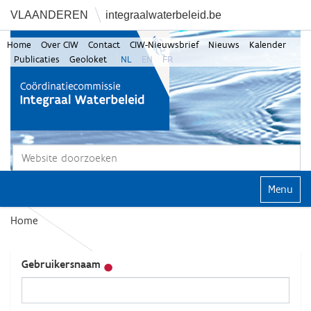
VLAANDEREN
integraalwaterbeleid.be
Home
Over CIW
Contact
CIW-Nieuwsbrief
Nieuws
Kalender
Publicaties
Geoloket
NL
EN
FR
Zoek
Geavanceerd zoeken...
Klap navi
Home
Gebruikersnaam