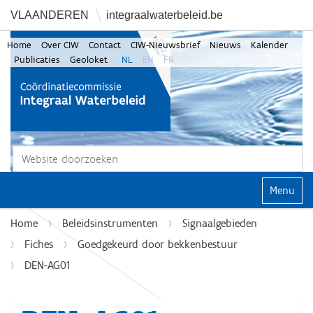
VLAANDEREN
integraalwaterbeleid.be
Home
Over CIW
Contact
CIW-Nieuwsbrief
Nieuws
Kalender
Publicaties
Geoloket
NL
EN
FR
Zoek
Geavanceerd zoeken...
Klap navi
Home
Beleidsinstrumenten
Signaalgebieden
Fiches
Goedgekeurd door bekkenbestuur
DEN-AG01