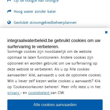
Op de hoogte van droogte
Hoog water zonder kater
Geoloket stroomgebiedbeheerplannen
Dial
Documenten voor leden
LOGIN VEREIST
integraalwaterbeleid.be gebruikt cookies om uw
surfervaring te verbeteren.
Sommige cookies zijn noodzakelijk om de website
optimaal te laten functioneren. Andere cookies zijn
optioneel en worden gebruikt om uw surfervaring op
Integraalwaterbeleid.be is een
deze website te verbeteren. Als u op ‘Alle cookies
officiële website van de Vlaamse
aanvaarden’ klikt, aanvaardt u ook de optionele cookies.
overheid
Wilt u liever zelf kiezen welke cookies u aanvaardt? Klik
uitgegeven door
Coördinatiecommissie Integraal
op ‘Cookievoorkeuren beheren’. Meer info leest u in het
Waterbeleid
privacy
- en
cookiebeleid
van CIW.
De Coördinatiecommissie Integraal Waterbeleid (CIW) is een
overlegplatform van de diverse beleidsdomeinen en
bestuursniveaus die bij het waterbeleid betrokken zijn. Ook
Alle cookies aanvaarden
waterbedrijven nemen deel aan het overleg. Deze