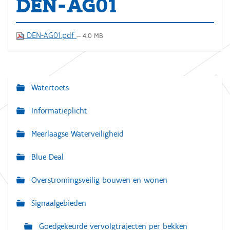
DEN-AG01
DEN-AG01.pdf
— 4.0 MB
Watertoets
N
a
Informatieplicht
v
Meerlaagse Waterveiligheid
i
g
Blue Deal
a
Overstromingsveilig bouwen en wonen
t
i
Signaalgebieden
e
Goedgekeurde vervolgtrajecten per bekken