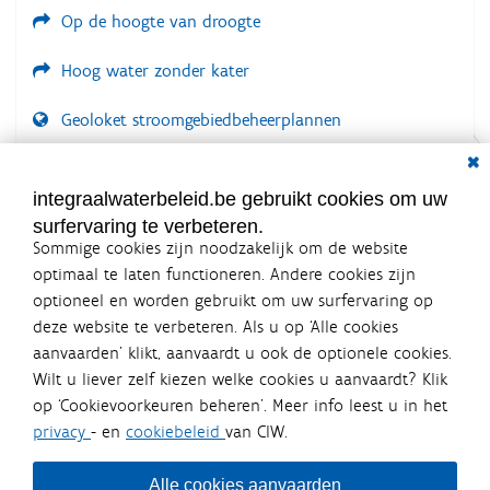
Op de hoogte van droogte
Hoog water zonder kater
Geoloket stroomgebiedbeheerplannen
Dial
Documenten voor leden
LOGIN VEREIST
integraalwaterbeleid.be gebruikt cookies om uw
surfervaring te verbeteren.
Sommige cookies zijn noodzakelijk om de website
optimaal te laten functioneren. Andere cookies zijn
optioneel en worden gebruikt om uw surfervaring op
Integraalwaterbeleid.be is een
deze website te verbeteren. Als u op ‘Alle cookies
officiële website van de Vlaamse
aanvaarden’ klikt, aanvaardt u ook de optionele cookies.
overheid
Wilt u liever zelf kiezen welke cookies u aanvaardt? Klik
uitgegeven door
Coördinatiecommissie Integraal
op ‘Cookievoorkeuren beheren’. Meer info leest u in het
Waterbeleid
privacy
- en
cookiebeleid
van CIW.
De Coördinatiecommissie Integraal Waterbeleid (CIW) is een
overlegplatform van de diverse beleidsdomeinen en
bestuursniveaus die bij het waterbeleid betrokken zijn. Ook
Alle cookies aanvaarden