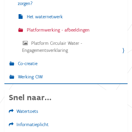
a
zorgen?
n
d
e
Het waternetwerk
a
f
Platformwerking - afbeeldingen
b
e
e
Platform Circulair Water -
l
Engagementsverklaring
d
i
n
Co-creatie
g
.
.
Werking CIW
.
Snel naar...
Watertoets
Informatieplicht