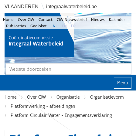
VLAANDEREN
integraalwaterbeleid.be
Home
Over CIW
Contact
CIW-Nieuwsbrief
Nieuws
Kalender
Publicaties
Geoloket
NL
EN
FR
Zoek
Geavanceerd zoeken...
Klap navi
Home
Over CIW
Organisatie
Organisatievorm
Platformwerking - afbeeldingen
Platform Circulair Water - Engagementsverklaring