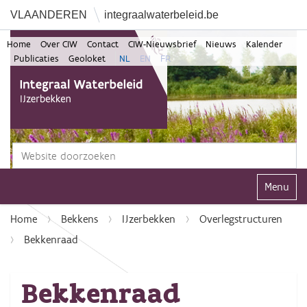
VLAANDEREN
integraalwaterbeleid.be
Home
Over CIW
Contact
CIW-Nieuwsbrief
Nieuws
Kalender
Publicaties
Geoloket
NL
EN
FR
Zoek
Geavanceerd zoeken...
Klap navi
Home
Bekkens
IJzerbekken
Overlegstructuren
Bekkenraad
Bekkenraad