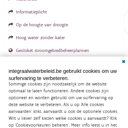
Informatieplicht
Op de hoogte van droogte
Hoog water zonder kater
Geoloket stroomgebiedbeheerplannen
Dial
Documenten voor leden
LOGIN VEREIST
integraalwaterbeleid.be gebruikt cookies om uw
surfervaring te verbeteren.
Sommige cookies zijn noodzakelijk om de website
optimaal te laten functioneren. Andere cookies zijn
optioneel en worden gebruikt om uw surfervaring op
Integraalwaterbeleid.be is een
deze website te verbeteren. Als u op ‘Alle cookies
officiële website van de Vlaamse
aanvaarden’ klikt, aanvaardt u ook de optionele cookies.
overheid
Wilt u liever zelf kiezen welke cookies u aanvaardt? Klik
uitgegeven door
Coördinatiecommissie Integraal
op ‘Cookievoorkeuren beheren’. Meer info leest u in het
Waterbeleid