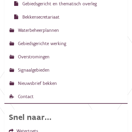
g
Gebiedsgericht en thematisch overleg
a
Bekkensecretariaat
t
i
Waterbeheerplannen
e
Gebiedsgerichte werking
Overstromingen
Signaalgebieden
Nieuwsbrief bekken
Contact
Snel naar...
Watertoets