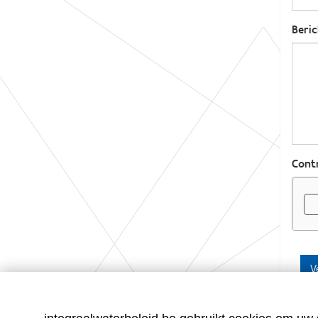
Beri
Contr