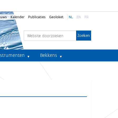
euws
Kalender
Publicaties
Geoloket
NL
EN
FR
Zoek
Geavanceerd zoeken...
nstrumenten
Bekkens