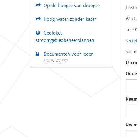
Op de hoogte van droogte
:
Posta
Werka
Hoog water zonder kater
Tel 0
Geoloket
stroomgebiedbeheerplannen
secre
Secre
Documenten voor leden
LOGIN VEREIST
U ku
Ond
Naa
Uw e