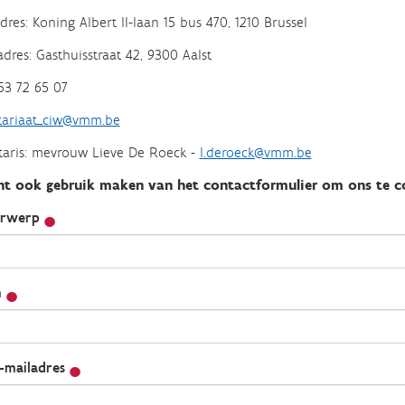
dres: Koning Albert II-laan 15 bus 470, 1210 Brussel
dres: Gasthuisstraat 42, 9300 Aalst
53 72 65 07
tariaat_ciw@vmm.be
taris: mevrouw Lieve De Roeck -
l.deroeck@vmm.be
nt ook gebruik maken van het contactformulier om ons te c
erwerp
m
-mailadres