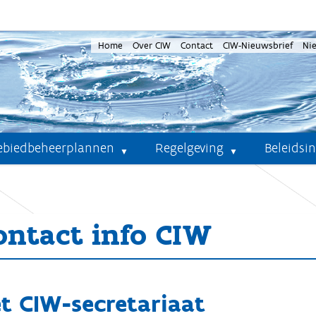
Home
Over CIW
Contact
CIW-Nieuwsbrief
Ni
ebiedbeheerplannen
Regelgeving
Beleidsi
ontact info CIW
t CIW-secretariaat