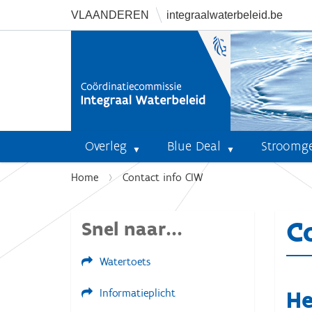
VLAANDEREN
integraalwaterbeleid.be
Overleg
Blue Deal
Stroomg
U
Home
Contact info CIW
b
e
C
Snel naar...
n
t
h
Watertoets
i
He
e
Informatieplicht
r