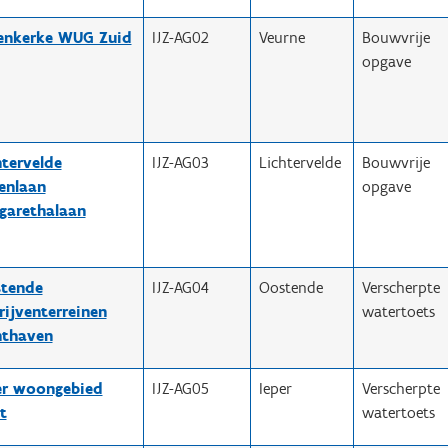
enkerke WUG Zuid
IJZ-AG02
Veurne
Bouwvrije
opgave
htervelde
IJZ-AG03
Lichtervelde
Bouwvrije
enlaan
opgave
garethalaan
tende
IJZ-AG04
Oostende
Verscherpte
rijventerreinen
watertoets
hthaven
er woongebied
IJZ-AG05
Ieper
Verscherpte
t
watertoets