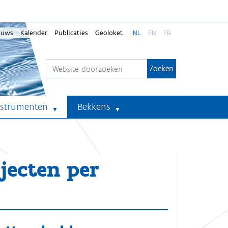
euws
Kalender
Publicaties
Geoloket
NL
EN
FR
Zoek
Geavanceerd zoeken...
nstrumenten
Bekkens
jecten per