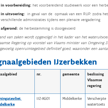
in voorbereiding:
het voorbereidend studiewerk voor een herb
in uitvoering:
in geval van de opmaak van een RUP: zodra het
verschillende administraties tijdens een plenaire vergadering
afgerond:
de herbestemming is doorgevoerd
and van zaken wordt opgevolgd in het kader van het wateruitvoe
aamse Regering op voorstel van Vlaams minister van Omgeving Z
gevoelig openruimtegebied definitief goed, waaronder een aantal 
gnaalgebieden IJzerbekken
naalgebied
nr.
gemeente
beslissing
Vlaamse
regering
ningatevliet
IJZ-AG01
Middelkerke
Verscherpte
delkerke
watertoets