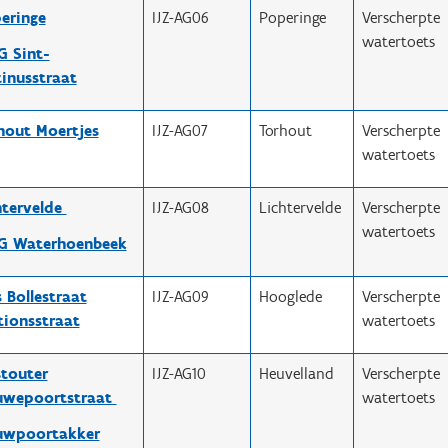
eringe
IJZ-AG06
Poperinge
Verscherpte
watertoets
 Sint-
tinusstraat
hout Moertjes
IJZ-AG07
Torhout
Verscherpte
watertoets
htervelde
IJZ-AG08
Lichtervelde
Verscherpte
watertoets
 Waterhoenbeek
s Bollestraat
IJZ-AG09
Hooglede
Verscherpte
tionsstraat
watertoets
touter
IJZ-AG10
Heuvelland
Verscherpte
uwepoortstraat
watertoets
uwpoortakker