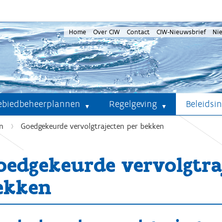
Home
Over CIW
Contact
CIW-Nieuwsbrief
Ni
ebiedbeheerplannen
Regelgeving
Beleidsi
n
Goedgekeurde vervolgtrajecten per bekken
oedgekeurde vervolgtra
ekken