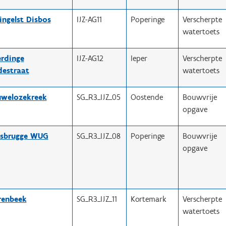
ingelst Disbos
IJZ-AG11
Poperinge
Verscherpte
watertoets
erdinge
IJZ-AG12
Ieper
Verscherpte
destraat
watertoets
welozekreek
SG_R3_IJZ_05
Oostende
Bouwvrije
opgave
sbrugge WUG
SG_R3_IJZ_08
Poperinge
Bouwvrije
opgave
renbeek
SG_R3_IJZ_11
Kortemark
Verscherpte
watertoets