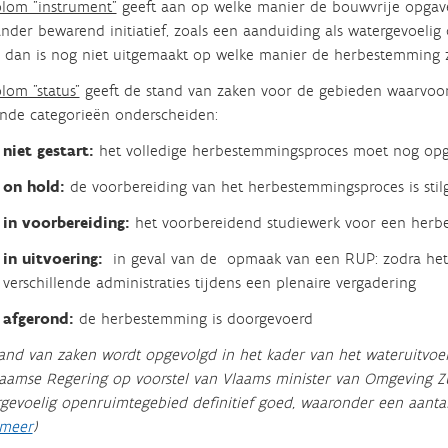
olom "instrument"
geeft aan op welke manier de bouwvrije opgave 
nder bewarend initiatief, zoals een aanduiding als watergevoelig
, dan is nog niet uitgemaakt op welke manier de herbestemming 
lom "status"
geeft de stand van zaken voor de gebieden waarvoor
nde categorieën onderscheiden:
niet gestart:
het volledige herbestemmingsproces moet nog opg
on hold:
de voorbereiding van het herbestemmingsproces is stil
in voorbereiding:
het voorbereidend studiewerk voor een herb
in uitvoering:
in geval van de opmaak van een RUP: zodra het
verschillende administraties tijdens een plenaire vergadering
afgerond:
de herbestemming is doorgevoerd
and van zaken wordt opgevolgd in het kader van het wateruitvoe
aamse Regering op voorstel van Vlaams minister van Omgeving Z
gevoelig openruimtegebied definitief goed, waaronder een aantal
 meer
)