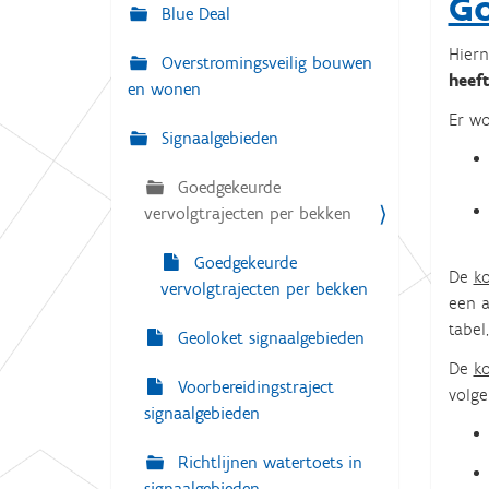
Go
g
Blue Deal
:
a
Hiern
Overstromingsveilig bouwen
t
heef
en wonen
i
Er wo
e
Signaalgebieden
Goedgekeurde
vervolgtrajecten per bekken
Goedgekeurde
De
k
vervolgtrajecten per bekken
een a
tabel
Geoloket signaalgebieden
De
ko
Voorbereidingstraject
volge
signaalgebieden
Richtlijnen watertoets in
signaalgebieden