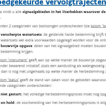
edgekeurde vervolgtrajecten
a vindt u alle
signaalgebieden in het IJzerbekken waarover de
t
.
rden 2 categorieën van beslissingen onderscheiden (zie
kolom "be
verscherpte watertoets
: de geldende harde bestemming blijft
watertoets wel extra voorwaarden opgelegd worden voor de ontw
bouwvrije opgave
: delen van het signaalgebied moeten bouwvr
bestemming krijgen.
olom "instrument"
geeft aan op welke manier de bouwvrije opgave 
nder bewarend initiatief, zoals een aanduiding als watergevoelig
, dan is nog niet uitgemaakt op welke manier de herbestemming 
lom "status"
geeft de stand van zaken voor de gebieden waarvoor
nde categorieën onderscheiden:
niet gestart:
het volledige herbestemmingsproces moet nog opg
on hold:
de voorbereiding van het herbestemmingsproces is sti