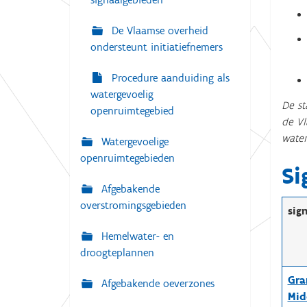
De Vlaamse overheid
ondersteunt initiatiefnemers
Procedure aanduiding als
watergevoelig
De st
openruimtegebied
de Vl
water
Watergevoelige
openruimtegebieden
Si
Afgebakende
overstromingsgebieden
sig
Hemelwater- en
droogteplannen
Gra
Afgebakende oeverzones
Mid