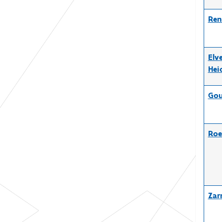
Ren
Elv
Hei
Gou
Roe
Zar