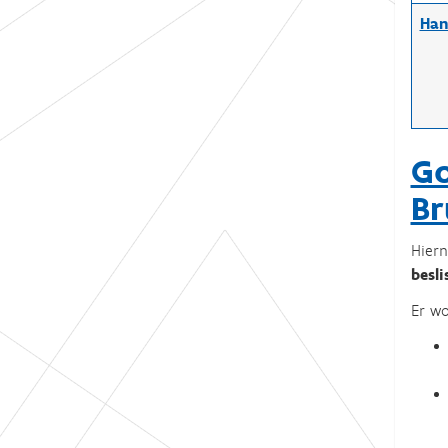
Han
Go
Br
Hiern
besl
Er wo