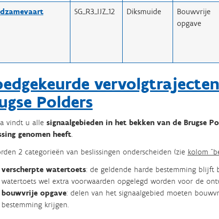
dzamevaart
SG_R3_IJZ_12
Diksmuide
Bouwvrije
opgave
edgekeurde vervolgtrajecten
ugse Polders
a vindt u alle
signaalgebieden in het bekken van de Brugse P
issing genomen heeft
.
rden 2 categorieën van beslissingen onderscheiden (zie
kolom "be
verscherpte watertoets
: de geldende harde bestemming blijft
watertoets wel extra voorwaarden opgelegd worden voor de ontw
bouwvrije opgave
: delen van het signaalgebied moeten bouwvr
bestemming krijgen.