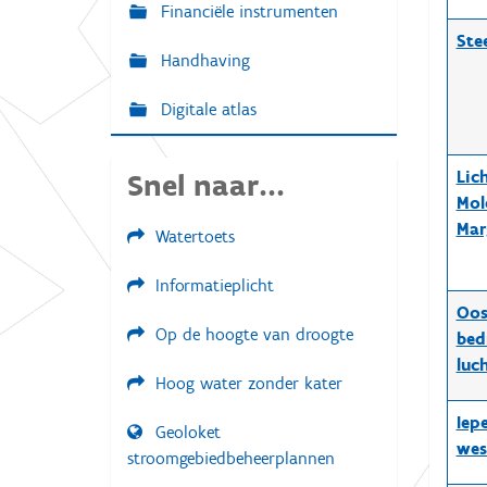
Financiële instrumenten
Ste
Handhaving
Digitale atlas
Lic
Snel naar...
Mol
Mar
Watertoets
Informatieplicht
Oos
Op de hoogte van droogte
bed
luc
Hoog water zonder kater
Iep
Geoloket
wes
stroomgebiedbeheerplannen