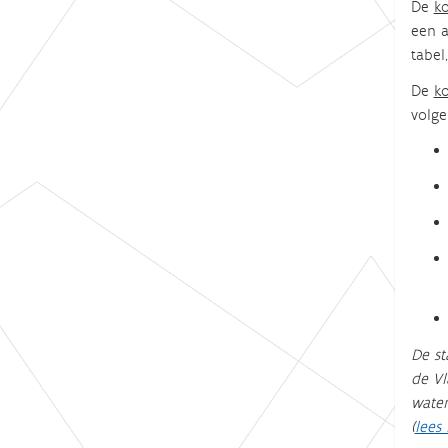
De
k
een a
tabel
De
ko
volge
De st
de Vl
water
(
lees