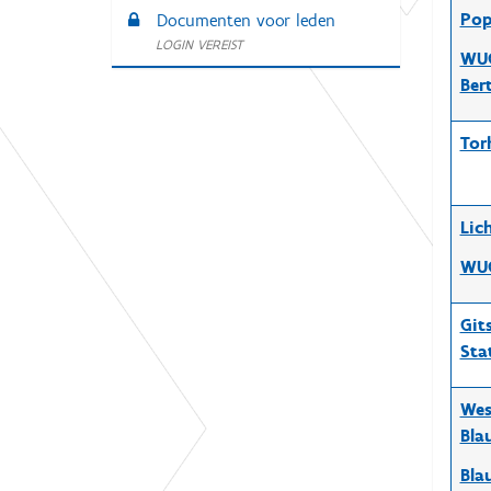
Pop
Documenten voor leden
LOGIN VEREIST
WUG
Ber
Tor
Lic
WUG
Git
Sta
Wes
Bla
Bla