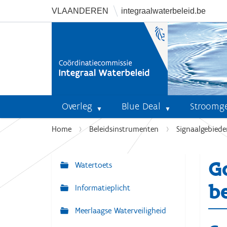
VLAANDEREN
integraalwaterbeleid.be
Overleg
Blue Deal
Stroomg
U
Home
Beleidsinstrumenten
Signaalgebiede
b
e
G
n
Watertoets
N
t
a
b
Informatieplicht
h
v
i
Meerlaagse Waterveiligheid
i
e
r