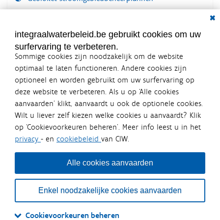
Dial
Documenten voor leden
LOGIN VEREIST
integraalwaterbeleid.be gebruikt cookies om uw
surfervaring te verbeteren.
Sommige cookies zijn noodzakelijk om de website
optimaal te laten functioneren. Andere cookies zijn
optioneel en worden gebruikt om uw surfervaring op
Integraalwaterbeleid.be is een
deze website te verbeteren. Als u op ‘Alle cookies
officiële website van de Vlaamse
aanvaarden’ klikt, aanvaardt u ook de optionele cookies.
overheid
Wilt u liever zelf kiezen welke cookies u aanvaardt? Klik
uitgegeven door
Coördinatiecommissie Integraal
op ‘Cookievoorkeuren beheren’. Meer info leest u in het
Waterbeleid
privacy
- en
cookiebeleid
van CIW.
De Coördinatiecommissie Integraal Waterbeleid (CIW) is een
overlegplatform van de diverse beleidsdomeinen en
bestuursniveaus die bij het waterbeleid betrokken zijn. Ook
Alle cookies aanvaarden
waterbedrijven nemen deel aan het overleg. Deze
samenwerking zorgt voor een gecoördineerde en
geïntegreerde aanpak van het waterbeleid en waterbeheer
Enkel noodzakelijke cookies aanvaarden
in Vlaanderen.
OVER CIW
DISCLAIMER
PRIVACY
COOKIEBELEID
SITEMAP
Cookievoorkeuren beheren