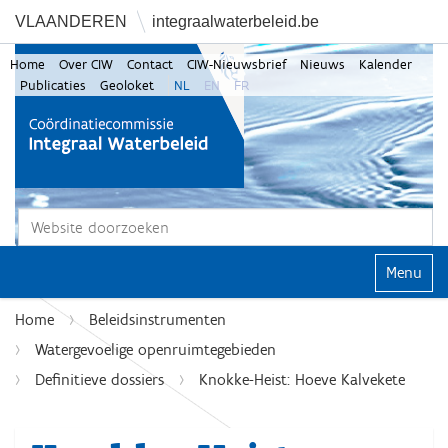
VLAANDEREN
integraalwaterbeleid.be
Home
Over CIW
Contact
CIW-Nieuwsbrief
Nieuws
Kalender
Publicaties
Geoloket
NL
EN
FR
Zoek
Geavanceerd zoeken...
Klap navi
Home
Beleidsinstrumenten
Watergevoelige openruimtegebieden
Definitieve dossiers
Knokke-Heist: Hoeve Kalvekete