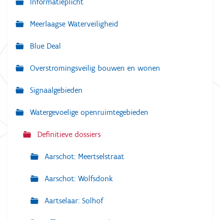
Informatieplicht
v
Meerlaagse Waterveiligheid
i
g
Blue Deal
a
Overstromingsveilig bouwen en wonen
t
i
Signaalgebieden
e
Watergevoelige openruimtegebieden
Definitieve dossiers
Aarschot: Meertselstraat
Aarschot: Wolfsdonk
Aartselaar: Solhof