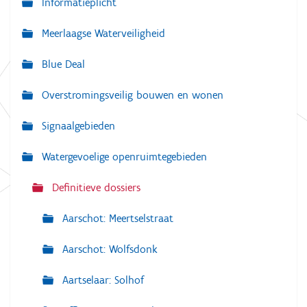
Informatieplicht
v
Meerlaagse Waterveiligheid
i
g
Blue Deal
a
Overstromingsveilig bouwen en wonen
t
i
Signaalgebieden
e
Watergevoelige openruimtegebieden
Definitieve dossiers
Aarschot: Meertselstraat
Aarschot: Wolfsdonk
Aartselaar: Solhof