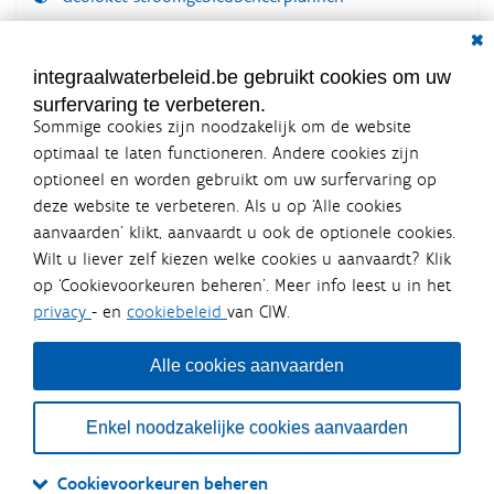
Dial
Documenten voor leden
LOGIN VEREIST
integraalwaterbeleid.be gebruikt cookies om uw
surfervaring te verbeteren.
Sommige cookies zijn noodzakelijk om de website
optimaal te laten functioneren. Andere cookies zijn
optioneel en worden gebruikt om uw surfervaring op
Integraalwaterbeleid.be is een
deze website te verbeteren. Als u op ‘Alle cookies
officiële website van de Vlaamse
aanvaarden’ klikt, aanvaardt u ook de optionele cookies.
overheid
Wilt u liever zelf kiezen welke cookies u aanvaardt? Klik
uitgegeven door
Coördinatiecommissie Integraal
op ‘Cookievoorkeuren beheren’. Meer info leest u in het
Waterbeleid
privacy
- en
cookiebeleid
van CIW.
De Coördinatiecommissie Integraal Waterbeleid (CIW) is een
overlegplatform van de diverse beleidsdomeinen en
bestuursniveaus die bij het waterbeleid betrokken zijn. Ook
Alle cookies aanvaarden
waterbedrijven nemen deel aan het overleg. Deze
samenwerking zorgt voor een gecoördineerde en
geïntegreerde aanpak van het waterbeleid en waterbeheer
Enkel noodzakelijke cookies aanvaarden
in Vlaanderen.
OVER CIW
DISCLAIMER
PRIVACY
COOKIEBELEID
SITEMAP
Cookievoorkeuren beheren