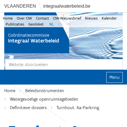
VLAANDEREN
integraalwaterbeleid.be
Home
Over CIW
Contact
CIW-Nieuwsbrief
Nieuws
Kalender
Publicaties
Geoloket
NL
EN
FR
Zoek
Geavanceerd zoeken...
Klap navi
Home
Beleidsinstrumenten
Watergevoelige openruimtegebieden
Definitieve dossiers
Turnhout: Aa-Parkring