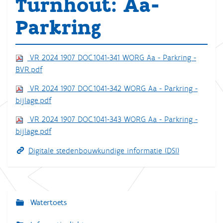
Turnhout: Aa-
Parkring
VR 2024 1907 DOC.1041-341 WORG Aa - Parkring -
BVR.pdf
VR 2024 1907 DOC.1041-342 WORG Aa - Parkring -
bijlage.pdf
VR 2024 1907 DOC.1041-343 WORG Aa - Parkring -
bijlage.pdf
Digitale stedenbouwkundige informatie (DSI)
Watertoets
N
a