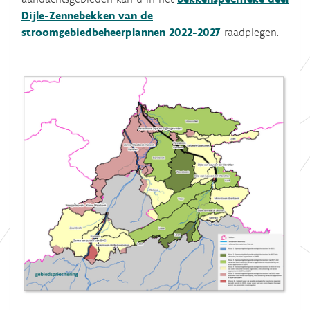
Dijle-Zennebekken van de
stroomgebiedbeheerplannen 2022-2027
raadplegen.