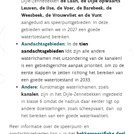
Dijle-Zennebekken
de Laan, de Dijle opwaarts
Leuven, de IJse, de Voer, de Barebeek, de
Weesbeek, de Vrouwvliet en de Vunt
aangeduid als speerpuntgebieden. In deze
gebieden willen we in 2027 een goede
watertoestand bereiken.
Aandachtsgebieden:
In de
tien
aandachtsgebieden
(dit zijn alle andere
waterlichamen met uitzondering van de kanalen)
is een gebiedsgerichte aanpak prioriteit, om zo de
eerste stappen te zetten richting het bereiken van
een goede watertoestand in 2033.
Andere:
Kunstmatige waterlichamen, zoals
kanalen
, zijn in het Dijle-Zennebekken ingedeeld
in klasse 6 omdat de nadruk daar eerder ligt op
andere doelstellingen, zoals scheepvaart, dan op
het bereiken van een goede waterkwaliteit.
Meer informatie over de speerpunt- en
aandachtsgebieden kan u in het
bekkenspecifieke deel