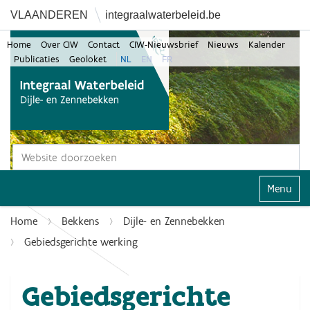
VLAANDEREN
integraalwaterbeleid.be
Home
Over CIW
Contact
CIW-Nieuwsbrief
Nieuws
Kalender
Publicaties
Geoloket
NL
EN
FR
Zoek
Geavanceerd zoeken...
Klap navi
Home
Bekkens
Dijle- en Zennebekken
Gebiedsgerichte werking
Gebiedsgerichte