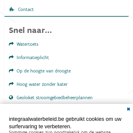
Contact
Snel naar...
Watertoets
Informatieplicht
Op de hoogte van droogte
Hoog water zonder kater
Geoloket stroomgebiedbeheerplannen
Dial
Documenten voor leden
LOGIN VEREIST
integraalwaterbeleid.be gebruikt cookies om uw
surfervaring te verbeteren.
Sommige cookies zijn noodzakelijk om de website