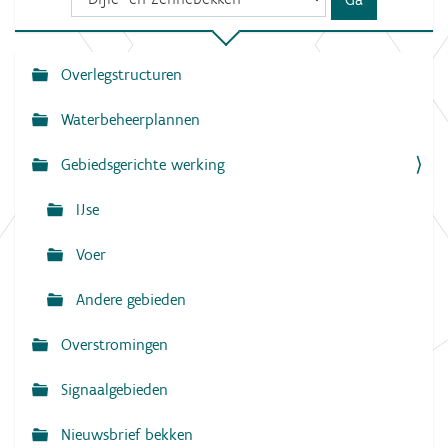
Overlegstructuren
N
a
Waterbeheerplannen
v
Gebiedsgerichte werking
i
g
IJse
a
Voer
t
i
Andere gebieden
e
Overstromingen
Signaalgebieden
Nieuwsbrief bekken