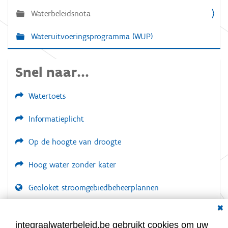
v
Waterbeleidsnota
i
g
Wateruitvoeringsprogramma (WUP)
a
t
Snel naar...
i
e
Watertoets
Informatieplicht
Op de hoogte van droogte
Hoog water zonder kater
Geoloket stroomgebiedbeheerplannen
Dial
Documenten voor leden
LOGIN VEREIST
integraalwaterbeleid.be gebruikt cookies om uw