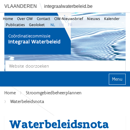
VLAANDEREN
integraalwaterbeleid.be
Home
Over CIW
Contact
CIW-Nieuwsbrief
Nieuws
Kalender
Publicaties
Geoloket
NL
EN
FR
Zoek
Geavanceerd zoeken...
Klap navi
Home
Stroomgebiedbeheerplannen
Waterbeleidsnota
Waterbeleidsnota