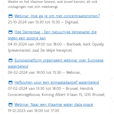
Waalse en het Vlaamse Gewest, wat zowel kansen, als ook
uitdagingen met zich meebrengt.
Webinar: Hoe ga je om met concentraatstromen?
25-10-2024
van
13:30
tot
15:30
—
Digitaal
,
11de Demerdag - Een natuurlijke Velpevallei die
tegen een stootje kan
04-10-2024
van
09:00
tot
18:00
—
Bierbeek, kerk Opvelp
(presentaties), zaal De Velpe (receptie)
,
Europaplatform organiseert webinar over Europese
waterbeleid
06-02-2024
van
14:00
tot
15:30
—
Webinar
,
Hefbomen voor een klimaatadaptief waterbeleid
07-02-2024
van
13:30
tot
18:00
—
Brussel, Hendrik
Consciencegebouw, Koning Albert II-laan 15, 1210 Brussel
,
Webinar ‘Naar een Vlaamse water data space’
19-12-2023
van
16:00
tot
17:00