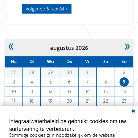
Volgende 6 item(s)
«
»
augustus 2026
Ma
Di
Wo
Do
Vr
Za
Zo
m
27
28
29
30
31
1
2
o
3
4
5
6
7
8
9
n
10
11
12
13
14
15
16
t
h
17
18
19
20
21
22
23
-
Dial
24
25
26
27
28
29
30
8
31
1
2
3
4
5
6
integraalwaterbeleid.be gebruikt cookies om uw
surfervaring te verbeteren.
Sommige cookies zijn noodzakelijk om de website