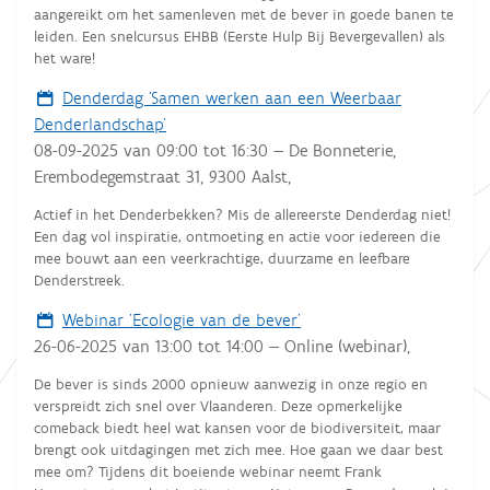
aangereikt om het samenleven met de bever in goede banen te
leiden. Een snelcursus EHBB (Eerste Hulp Bij Bevergevallen) als
het ware!
Denderdag 'Samen werken aan een Weerbaar
Denderlandschap'
08-09-2025
van
09:00
tot
16:30
—
De Bonneterie,
Erembodegemstraat 31, 9300 Aalst
,
Actief in het Denderbekken? Mis de allereerste Denderdag niet!
Een dag vol inspiratie, ontmoeting en actie voor iedereen die
mee bouwt aan een veerkrachtige, duurzame en leefbare
Denderstreek.
Webinar 'Ecologie van de bever'
26-06-2025
van
13:00
tot
14:00
—
Online (webinar)
,
De bever is sinds 2000 opnieuw aanwezig in onze regio en
verspreidt zich snel over Vlaanderen. Deze opmerkelijke
comeback biedt heel wat kansen voor de biodiversiteit, maar
brengt ook uitdagingen met zich mee. Hoe gaan we daar best
mee om? Tijdens dit boeiende webinar neemt Frank