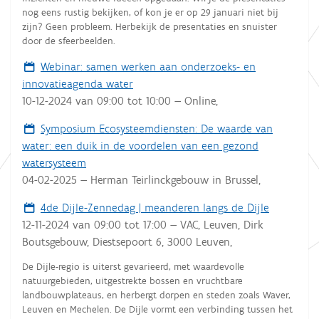
nog eens rustig bekijken, of kon je er op 29 januari niet bij
zijn? Geen probleem. Herbekijk de presentaties en snuister
door de sfeerbeelden.
Webinar: samen werken aan onderzoeks- en
innovatieagenda water
10-12-2024
van
09:00
tot
10:00
—
Online
,
Symposium Ecosysteemdiensten: De waarde van
water: een duik in de voordelen van een gezond
watersysteem
04-02-2025
—
Herman Teirlinckgebouw in Brussel
,
4de Dijle-Zennedag | meanderen langs de Dijle
12-11-2024
van
09:00
tot
17:00
—
VAC, Leuven, Dirk
Boutsgebouw, Diestsepoort 6, 3000 Leuven
,
De Dijle-regio is uiterst gevarieerd, met waardevolle
natuurgebieden, uitgestrekte bossen en vruchtbare
landbouwplateaus, en herbergt dorpen en steden zoals Waver,
Leuven en Mechelen. De Dijle vormt een verbinding tussen het