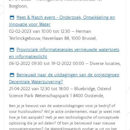
Borgloon
,
Meet & Match event - Onderzoek, Ontwikkeling en
Innovatie voor Water
02-02-2023
van
10:00
tot
12:30
—
Herman
Teirlinckgebouw, Havenlaan 88, 1000 Brussel
,
Provinciale informatiesessies vernieuwde watertoets
en informatieplicht
06-12-2022 09:30
tot
19-12-2022 00:00
—
Diverse locaties
,
Benieuwd naar de uitdagingen van de projectgroep
Decentrale Waterzuivering?
21-04-2022
van
12:30
tot
18:00
—
Bluebridge, Ostend
Science Park Wetenschapspark 1 8400 Oostende
,
Ben je je bewust van de wateruitdagingen voor je bedrijf of
voor huishoudens? Wil je actie ondernemen, maar je weet niet
hoe je het aanpakt? Heb je een technologische of conceptuele
oplossing die je wil delen? Of ben je benieuwd naar nieuwe
innovatietrajecten? De WaterKlimaatHub nodigt je uit op het