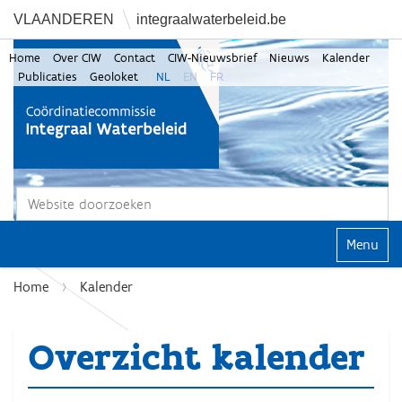
VLAANDEREN
integraalwaterbeleid.be
Home
Over CIW
Contact
CIW-Nieuwsbrief
Nieuws
Kalender
Publicaties
Geoloket
NL
EN
FR
Zoek
Geavanceerd zoeken...
Klap navi
Home
Kalender
Overzicht kalender