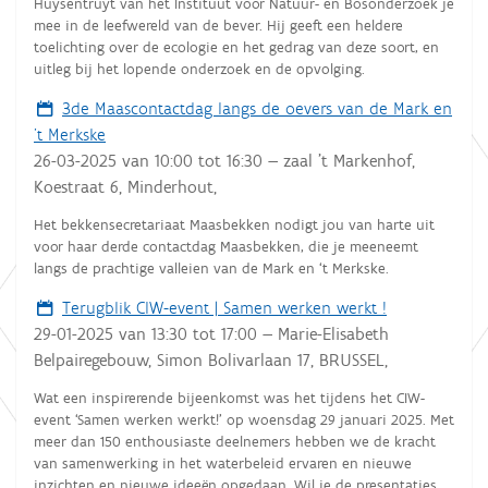
Huysentruyt van het Instituut voor Natuur- en Bosonderzoek je
mee in de leefwereld van de bever. Hij geeft een heldere
toelichting over de ecologie en het gedrag van deze soort, en
uitleg bij het lopende onderzoek en de opvolging.
3de Maascontactdag langs de oevers van de Mark en
't Merkske
26-03-2025
van
10:00
tot
16:30
—
zaal 't Markenhof,
Koestraat 6, Minderhout
,
Het bekkensecretariaat Maasbekken nodigt jou van harte uit
voor haar derde contactdag Maasbekken, die je meeneemt
langs de prachtige valleien van de Mark en ‘t Merkske.
Terugblik CIW-event | Samen werken werkt !
29-01-2025
van
13:30
tot
17:00
—
Marie-Elisabeth
Belpairegebouw, Simon Bolivarlaan 17, BRUSSEL
,
Wat een inspirerende bijeenkomst was het tijdens het CIW-
event ‘Samen werken werkt!’ op woensdag 29 januari 2025. Met
meer dan 150 enthousiaste deelnemers hebben we de kracht
van samenwerking in het waterbeleid ervaren en nieuwe
inzichten en nieuwe ideeën opgedaan. Wil je de presentaties