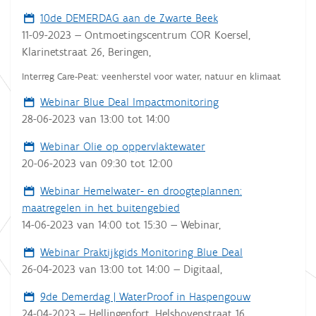
10de DEMERDAG aan de Zwarte Beek
11-09-2023
—
Ontmoetingscentrum COR Koersel,
Klarinetstraat 26, Beringen
,
Interreg Care-Peat: veenherstel voor water, natuur en klimaat
Webinar Blue Deal Impactmonitoring
28-06-2023
van
13:00
tot
14:00
Webinar Olie op oppervlaktewater
20-06-2023
van
09:30
tot
12:00
Webinar Hemelwater- en droogteplannen:
maatregelen in het buitengebied
14-06-2023
van
14:00
tot
15:30
—
Webinar
,
Webinar Praktijkgids Monitoring Blue Deal
26-04-2023
van
13:00
tot
14:00
—
Digitaal
,
9de Demerdag | WaterProof in Haspengouw
24-04-2023
—
Hellingenfort, Helshovenstraat 16,