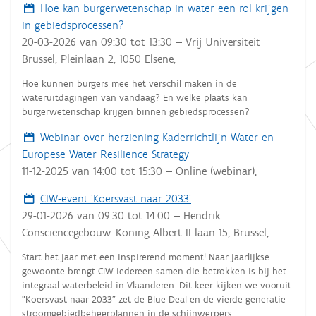
Hoe kan burgerwetenschap in water een rol krijgen
in gebiedsprocessen?
20-03-2026
van
09:30
tot
13:30
—
Vrij Universiteit
Brussel, Pleinlaan 2, 1050 Elsene
,
Hoe kunnen burgers mee het verschil maken in de
wateruitdagingen van vandaag? En welke plaats kan
burgerwetenschap krijgen binnen gebiedsprocessen?
Webinar over herziening Kaderrichtlijn Water en
Europese Water Resilience Strategy
11-12-2025
van
14:00
tot
15:30
—
Online (webinar)
,
CIW-event 'Koersvast naar 2033'
29-01-2026
van
09:30
tot
14:00
—
Hendrik
Consciencegebouw. Koning Albert II-laan 15, Brussel
,
Start het jaar met een inspirerend moment! Naar jaarlijkse
gewoonte brengt CIW iedereen samen die betrokken is bij het
integraal waterbeleid in Vlaanderen. Dit keer kijken we vooruit:
“Koersvast naar 2033” zet de Blue Deal en de vierde generatie
stroomgebiedbeheerplannen in de schijnwerpers.