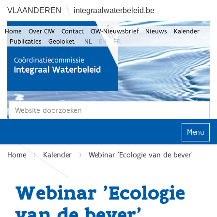
VLAANDEREN
integraalwaterbeleid.be
Home
Over CIW
Contact
CIW-Nieuwsbrief
Nieuws
Kalender
Publicaties
Geoloket
NL
EN
FR
Zoek
Geavanceerd zoeken...
Klap navi
Home
Kalender
Webinar 'Ecologie van de bever'
Webinar 'Ecologie
van de bever'