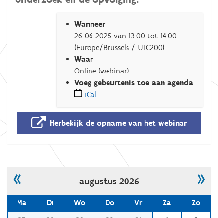
h
Wanneer
t
26-06-2025
van
13:00
tot
14:00
t
(Europe/Brussels / UTC200)
p
Waar
s
Online (webinar)
:
Voeg gebeurtenis toe aan agenda
/
iCal
/
w
Herbekijk de opname van het webinar
w
w
.
i
n
«
»
augustus 2026
t
e
Ma
Di
Wo
Do
Vr
Za
Zo
g
r
m