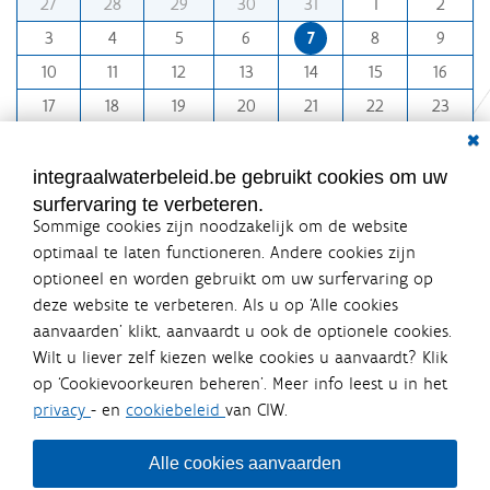
27
28
29
30
31
1
2
a
o
3
4
5
6
7
8
9
a
n
10
11
12
13
14
15
16
l
t
w
h
17
18
19
20
21
22
23
a
-
Dial
24
25
26
27
28
29
30
t
8
31
1
2
3
4
5
6
integraalwaterbeleid.be gebruikt cookies om uw
e
surfervaring te verbeteren.
r
Sommige cookies zijn noodzakelijk om de website
b
optimaal te laten functioneren. Andere cookies zijn
e
optioneel en worden gebruikt om uw surfervaring op
l
Integraalwaterbeleid.be is een
deze website te verbeteren. Als u op ‘Alle cookies
e
officiële website van de Vlaamse
aanvaarden’ klikt, aanvaardt u ook de optionele cookies.
i
overheid
Wilt u liever zelf kiezen welke cookies u aanvaardt? Klik
d
uitgegeven door
Coördinatiecommissie Integraal
op ‘Cookievoorkeuren beheren’. Meer info leest u in het
Waterbeleid
.
privacy
- en
cookiebeleid
van CIW.
De Coördinatiecommissie Integraal Waterbeleid (CIW) is een
b
overlegplatform van de diverse beleidsdomeinen en
e
bestuursniveaus die bij het waterbeleid betrokken zijn. Ook
Alle cookies aanvaarden
/
waterbedrijven nemen deel aan het overleg. Deze
samenwerking zorgt voor een gecoördineerde en