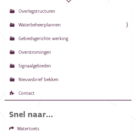
Overlegstructuren
N
a
Waterbeheerplannen
v
Gebiedsgerichte werking
i
g
Overstromingen
a
Signaalgebieden
t
i
Nieuwsbrief bekken
e
Contact
Snel naar...
Watertoets