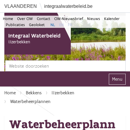
VLAANDEREN
integraalwaterbeleid.be
Home
Over CIW
Contact
CIW-Nieuwsbrief
Nieuws
Kalender
Publicaties
Geoloket
NL
EN
FR
Zoek
Geavanceerd zoeken...
Klap navi
Home
Bekkens
IJzerbekken
Waterbeheerplannen
Waterbeheerplann