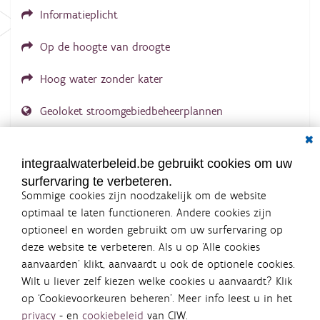
Informatieplicht
Op de hoogte van droogte
Hoog water zonder kater
Geoloket stroomgebiedbeheerplannen
Dial
Documenten voor leden
LOGIN VEREIST
integraalwaterbeleid.be gebruikt cookies om uw
surfervaring te verbeteren.
Sommige cookies zijn noodzakelijk om de website
optimaal te laten functioneren. Andere cookies zijn
optioneel en worden gebruikt om uw surfervaring op
Integraalwaterbeleid.be is een
deze website te verbeteren. Als u op ‘Alle cookies
officiële website van de Vlaamse
aanvaarden’ klikt, aanvaardt u ook de optionele cookies.
overheid
Wilt u liever zelf kiezen welke cookies u aanvaardt? Klik
uitgegeven door
Coördinatiecommissie Integraal
op ‘Cookievoorkeuren beheren’. Meer info leest u in het
Waterbeleid
privacy
- en
cookiebeleid
van CIW.
De Coördinatiecommissie Integraal Waterbeleid (CIW) is een