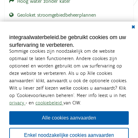
Hoog water zonder kater
Geoloket stroomgebiedbeheerplannen
Dial
Documenten voor leden
LOGIN VEREIST
integraalwaterbeleid.be gebruikt cookies om uw
surfervaring te verbeteren.
Sommige cookies zijn noodzakelijk om de website
optimaal te laten functioneren. Andere cookies zijn
optioneel en worden gebruikt om uw surfervaring op
Integraalwaterbeleid.be is een
deze website te verbeteren. Als u op ‘Alle cookies
officiële website van de Vlaamse
aanvaarden’ klikt, aanvaardt u ook de optionele cookies.
overheid
Wilt u liever zelf kiezen welke cookies u aanvaardt? Klik
uitgegeven door
Coördinatiecommissie Integraal
op ‘Cookievoorkeuren beheren’. Meer info leest u in het
Waterbeleid
privacy
- en
cookiebeleid
van CIW.
De Coördinatiecommissie Integraal Waterbeleid (CIW) is een
overlegplatform van de diverse beleidsdomeinen en
bestuursniveaus die bij het waterbeleid betrokken zijn. Ook
Alle cookies aanvaarden
waterbedrijven nemen deel aan het overleg. Deze
samenwerking zorgt voor een gecoördineerde en
geïntegreerde aanpak van het waterbeleid en waterbeheer
Enkel noodzakelijke cookies aanvaarden
in Vlaanderen.