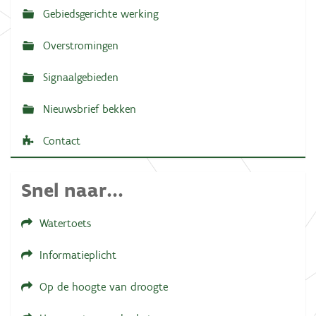
g
Gebiedsgerichte werking
a
Overstromingen
t
i
Signaalgebieden
e
Nieuwsbrief bekken
Contact
Snel naar...
Watertoets
Informatieplicht
Op de hoogte van droogte