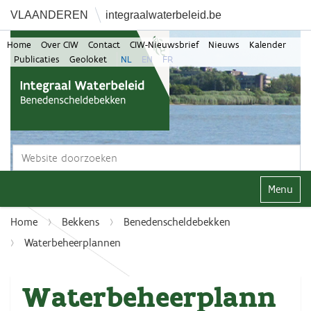
VLAANDEREN
integraalwaterbeleid.be
Home
Over CIW
Contact
CIW-Nieuwsbrief
Nieuws
Kalender
Publicaties
Geoloket
NL
EN
FR
Zoek
Geavanceerd zoeken...
Klap navi
Home
Bekkens
Benedenscheldebekken
Waterbeheerplannen
Waterbeheerplann