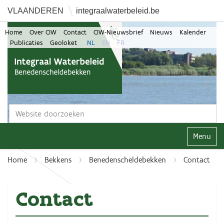
VLAANDEREN
integraalwaterbeleid.be
Home
Over CIW
Contact
CIW-Nieuwsbrief
Nieuws
Kalender
Publicaties
Geoloket
NL
EN
FR
Zoek
Geavanceerd zoeken...
Klap navi
Home
Bekkens
Benedenscheldebekken
Contact
Contact