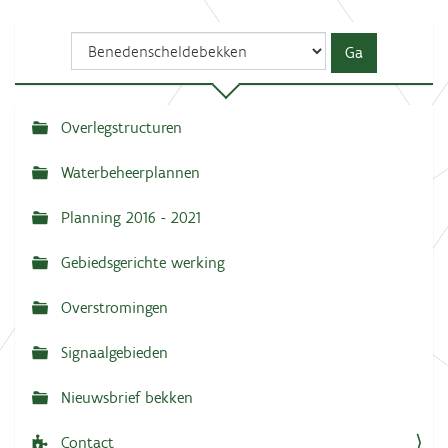
Overlegstructuren
N
a
Waterbeheerplannen
v
Planning 2016 - 2021
i
g
Gebiedsgerichte werking
a
Overstromingen
t
i
Signaalgebieden
e
Nieuwsbrief bekken
Contact