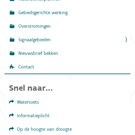
v
Gebiedsgerichte werking
i
g
Overstromingen
a
Signaalgebieden
t
i
Nieuwsbrief bekken
e
Contact
Snel naar...
Watertoets
Informatieplicht
Op de hoogte van droogte