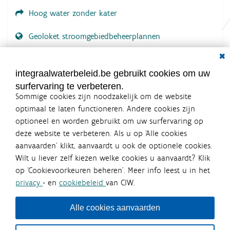
Hoog water zonder kater
Geoloket stroomgebiedbeheerplannen
Dial
Documenten voor leden
LOGIN VEREIST
integraalwaterbeleid.be gebruikt cookies om uw
surfervaring te verbeteren.
Sommige cookies zijn noodzakelijk om de website
optimaal te laten functioneren. Andere cookies zijn
optioneel en worden gebruikt om uw surfervaring op
Integraalwaterbeleid.be is een
deze website te verbeteren. Als u op ‘Alle cookies
officiële website van de Vlaamse
aanvaarden’ klikt, aanvaardt u ook de optionele cookies.
overheid
Wilt u liever zelf kiezen welke cookies u aanvaardt? Klik
uitgegeven door
Coördinatiecommissie Integraal
op ‘Cookievoorkeuren beheren’. Meer info leest u in het
Waterbeleid
privacy
- en
cookiebeleid
van CIW.
De Coördinatiecommissie Integraal Waterbeleid (CIW) is een
overlegplatform van de diverse beleidsdomeinen en
bestuursniveaus die bij het waterbeleid betrokken zijn. Ook
Alle cookies aanvaarden
waterbedrijven nemen deel aan het overleg. Deze
samenwerking zorgt voor een gecoördineerde en
geïntegreerde aanpak van het waterbeleid en waterbeheer