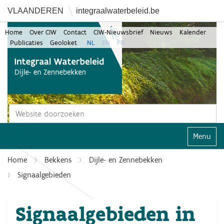
VLAANDEREN
integraalwaterbeleid.be
Home
Over CIW
Contact
CIW-Nieuwsbrief
Nieuws
Kalender
Publicaties
Geoloket
NL
EN
FR
Zoek
Geavanceerd zoeken...
Klap navi
Home
Bekkens
Dijle- en Zennebekken
Signaalgebieden
Signaalgebieden in