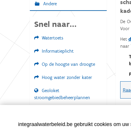
g
sch
Andere
:
a
kade
t
De Ov
Snel naar...
i
Voor 
e
Watertoets
Het
d
naar 
Informatieplicht
Op de hoogte van droogte
Hoog water zonder kater
Raad
Geoloket
stroomgebiedbeheerplannen
Documenten voor leden
LOGIN VEREIST
integraalwaterbeleid.be gebruikt cookies om uw s