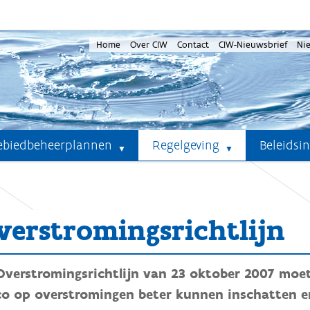
Home
Over CIW
Contact
CIW-Nieuwsbrief
Ni
ebiedbeheerplannen
Regelgeving
Beleidsi
verstromingsrichtlijn
Overstromingsrichtlijn van 23 oktober 2007 moet
ico op overstromingen beter kunnen inschatten 