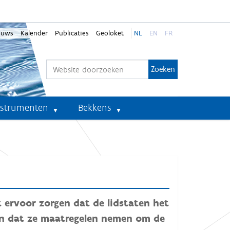
euws
Kalender
Publicaties
Geoloket
NL
EN
FR
Zoek
Geavanceerd zoeken...
nstrumenten
Bekkens
 ervoor zorgen dat de lidstaten het
en dat ze maatregelen nemen om de