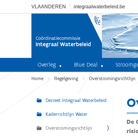
VLAANDEREN
integraalwaterbeleid.be
Overleg
Blue Deal
Stroomg
U
Home
Regelgeving
Overstromingsrichtlijn
b
e
O
n
Decreet Integraal Waterbeleid
N
t
a
Kaderrichtlijn Water
h
v
De 
i
Overstromingsrichtlijn
i
e
ris
r