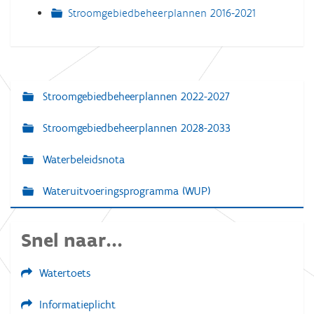
Stroomgebiedbeheerplannen 2016-2021
Stroomgebiedbeheerplannen 2022-2027
N
a
Stroomgebiedbeheerplannen 2028-2033
v
Waterbeleidsnota
i
g
Wateruitvoeringsprogramma (WUP)
a
t
Snel naar...
i
e
Watertoets
Informatieplicht