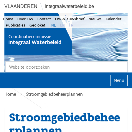
VLAANDEREN
integraalwaterbeleid.be
Home
Over CIW
Contact
CIW-Nieuwsbrief
Nieuws
Kalender
Publicaties
Geoloket
NL
EN
FR
Zoek
Geavanceerd zoeken...
Klap navi
Home
Stroomgebiedbeheerplannen
Stroomgebiedbehee
rplannen