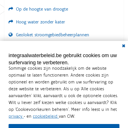
Op de hoogte van droogte
Hoog water zonder kater
Geoloket stroomgebiedbeheerplannen
Dial
Documenten voor leden
LOGIN VEREIST
integraalwaterbeleid.be gebruikt cookies om uw
surfervaring te verbeteren.
Sommige cookies zijn noodzakelijk om de website
optimaal te laten functioneren. Andere cookies zijn
optioneel en worden gebruikt om uw surfervaring op
Integraalwaterbeleid.be is een
deze website te verbeteren. Als u op ‘Alle cookies
officiële website van de Vlaamse
aanvaarden’ klikt, aanvaardt u ook de optionele cookies.
overheid
Wilt u liever zelf kiezen welke cookies u aanvaardt? Klik
uitgegeven door
Coördinatiecommissie Integraal
op ‘Cookievoorkeuren beheren’. Meer info leest u in het
Waterbeleid
privacy
- en
cookiebeleid
van CIW.
De Coördinatiecommissie Integraal Waterbeleid (CIW) is een
overlegplatform van de diverse beleidsdomeinen en
bestuursniveaus die bij het waterbeleid betrokken zijn. Ook