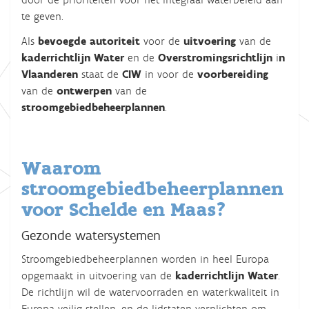
te geven.
Als
bevoegde autoriteit
voor de
uitvoering
van de
kaderrichtlijn Water
en de
Overstromingsrichtlijn
i
n
Vlaanderen
staat de
CIW
in voor de
voorbereiding
van de
ontwerpen
van de
stroomgebiedbeheerplannen
.
Waarom
stroomgebiedbeheerplannen
voor Schelde en Maas?
Gezonde watersystemen
Stroomgebiedbeheerplannen worden in heel Europa
opgemaakt in uitvoering van de
kaderrichtlijn Water
.
De richtlijn wil de watervoorraden en waterkwaliteit in
Europa veilig stellen, en de lidstaten verplichten om