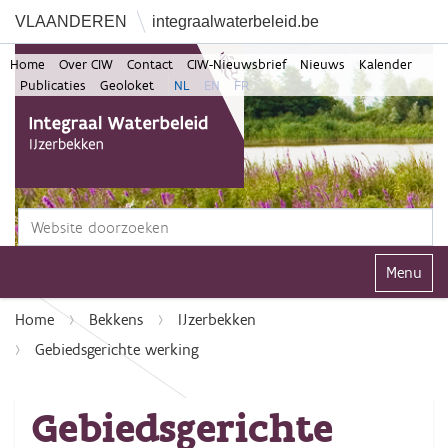
VLAANDEREN
integraalwaterbeleid.be
Home
Over CIW
Contact
CIW-Nieuwsbrief
Nieuws
Kalender
Publicaties
Geoloket
NL
EN
FR
Zoek
Geavanceerd zoeken...
Klap navi
Home
Bekkens
IJzerbekken
Gebiedsgerichte werking
Gebiedsgerichte