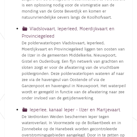
is een oplossing nodig voor de vismigratie aan de
monding van de Grote Beverdijk en komen er
natuurvriendelijke oevers langs de Koolhofvaart.
Vladslovaart, Ieperleed, Moerdijkvaart en
Provinciegeleed
De polderwaterlopen Vladslovaart, Ieperleed,
Moerdijkvaart en Provinciegeleed liggen ten oosten van
de IJzer in de gemeenten Middelkerke, Nieuwpoort,
Gistel en Oudenburg. Een fijn netwerk van grachten en
sloten zorgt er voor de afwatering van de vruchtbare
poldergronden. Deze polderwaterlopen wateren af naar
zee via de havengeul van Oostende of via de
Ganzenpoot en havengeul in Nieuwpoort. Het waterpeil
wordt er geregeld in functie van de afwatering naar zee
onder invloed van de getijdenwerking.
Ieperlee, kanaal Ieper - IJzer en Martjevaart
De Verdronken Weiden beschermen Ieper tegen
wateroverlast. In Voormezele op de Bollaertbeek en in
Zonnebeke op de Hanebeek worden gecontroleerde
overstromingsgebieden aangelegd. Door in te zetten op