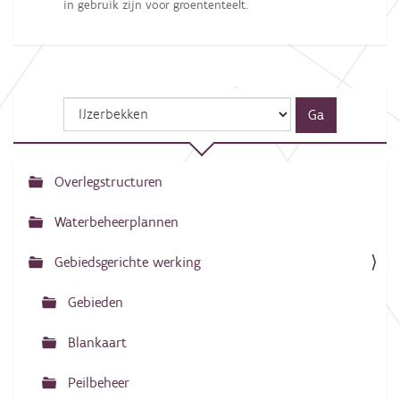
in gebruik zijn voor groententeelt.
Overlegstructuren
N
a
Waterbeheerplannen
v
Gebiedsgerichte werking
i
g
Gebieden
a
Blankaart
t
i
Peilbeheer