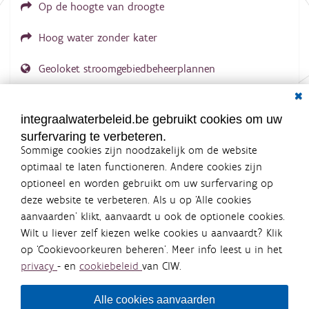
Op de hoogte van droogte
Hoog water zonder kater
Geoloket stroomgebiedbeheerplannen
Dial
Documenten voor leden
LOGIN VEREIST
integraalwaterbeleid.be gebruikt cookies om uw
surfervaring te verbeteren.
Sommige cookies zijn noodzakelijk om de website
optimaal te laten functioneren. Andere cookies zijn
optioneel en worden gebruikt om uw surfervaring op
Integraalwaterbeleid.be is een
deze website te verbeteren. Als u op ‘Alle cookies
officiële website van de Vlaamse
aanvaarden’ klikt, aanvaardt u ook de optionele cookies.
overheid
Wilt u liever zelf kiezen welke cookies u aanvaardt? Klik
uitgegeven door
Coördinatiecommissie Integraal
op ‘Cookievoorkeuren beheren’. Meer info leest u in het
Waterbeleid
privacy
- en
cookiebeleid
van CIW.
De Coördinatiecommissie Integraal Waterbeleid (CIW) is een
overlegplatform van de diverse beleidsdomeinen en
bestuursniveaus die bij het waterbeleid betrokken zijn. Ook
Alle cookies aanvaarden
waterbedrijven nemen deel aan het overleg. Deze