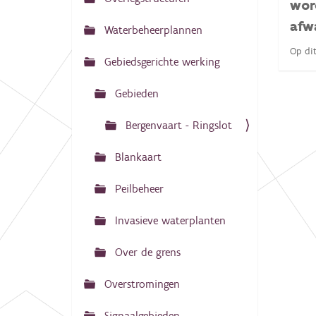
N
wor
:
a
afw
Waterbeheerplannen
v
Op di
Gebiedsgerichte werking
i
g
Gebieden
a
Bergenvaart - Ringslot
t
i
Blankaart
e
Peilbeheer
Invasieve waterplanten
Over de grens
Overstromingen
Signaalgebieden