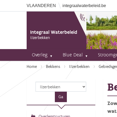
VLAANDEREN
integraalwaterbeleid.be
Overleg
Blue Deal
Stroomg
U
Home
Bekkens
IJzerbekken
Gebiedsge
b
e
B
n
t
h
Zowe
i
e
wat
r
Overlegstructuren