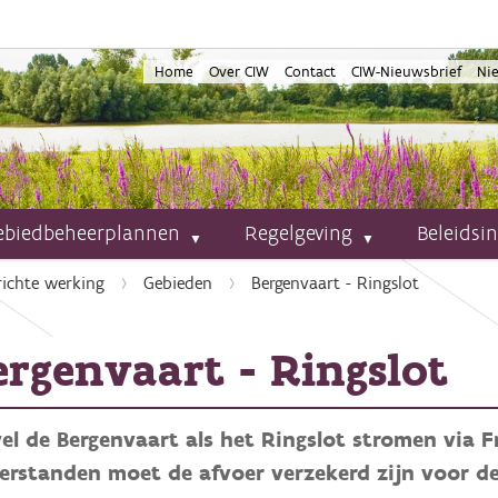
Home
Over CIW
Contact
CIW-Nieuwsbrief
Ni
ebiedbeheerplannen
Regelgeving
Beleidsi
richte werking
Gebieden
Bergenvaart - Ringslot
ergenvaart - Ringslot
l de Bergenvaart als het Ringslot stromen via F
erstanden moet de afvoer verzekerd zijn voor d