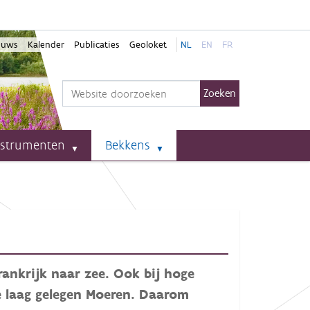
euws
Kalender
Publicaties
Geoloket
NL
EN
FR
Zoek
Geavanceerd zoeken...
nstrumenten
Bekkens
rankrijk naar zee. Ook bij hoge
e laag gelegen Moeren. Daarom