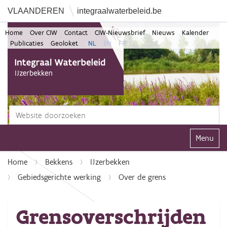
VLAANDEREN
integraalwaterbeleid.be
Home
Over CIW
Contact
CIW-Nieuwsbrief
Nieuws
Kalender
Publicaties
Geoloket
NL
EN
FR
Zoek
Geavanceerd zoeken...
Klap navi
Home
Bekkens
IJzerbekken
Gebiedsgerichte werking
Over de grens
Grensoverschrijden