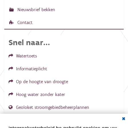
Nieuwsbrief bekken
Contact
Snel naar...
Watertoets
Informatieplicht
Op de hoogte van droogte
Hoog water zonder kater
Geoloket stroomgebiedbeheerplannen
Dial
Documenten voor leden
LOGIN VEREIST