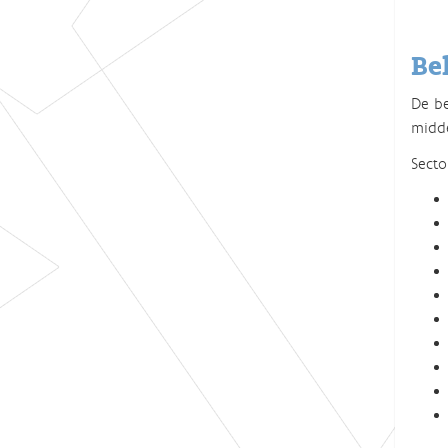
Be
De be
midde
Secto