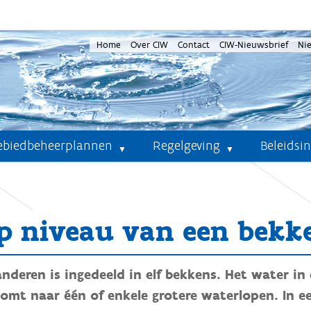
Home
Over CIW
Contact
CIW-Nieuwsbrief
Ni
ebiedbeheerplannen
Regelgeving
Beleidsi
p niveau van een bekk
anderen is ingedeeld in elf bekkens. Het water i
oomt naar één of enkele grotere waterlopen. In 