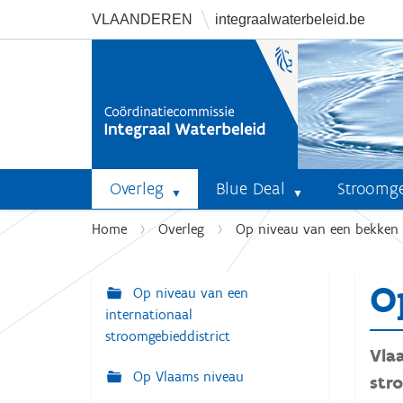
VLAANDEREN
integraalwaterbeleid.be
Overleg
Blue Deal
Stroomg
U
Home
Overleg
Op niveau van een bekken
b
e
O
n
Op niveau van een
N
t
internationaal
a
h
stroomgebieddistrict
v
Vla
i
i
Op Vlaams niveau
e
str
r