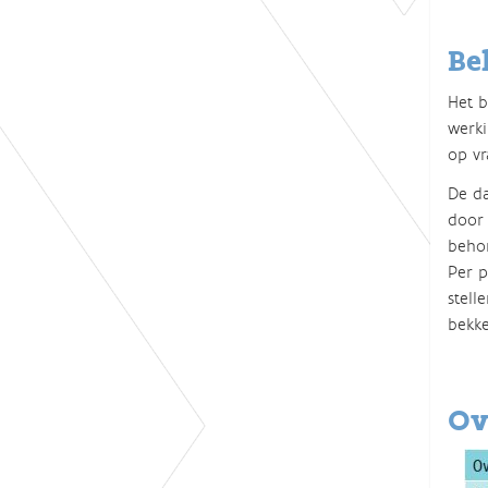
Be
Het b
werki
op vr
De da
door 
behor
Per p
stell
bekke
Ov