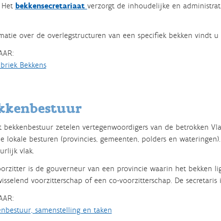
Het
bekkensecretariaat
verzorgt de inhoudelijke en administra
matie over de overlegstructuren van een specifiek bekken vindt u i
AAR:
briek Bekkens
kkenbestuur
t bekkenbestuur zetelen vertegenwoordigers van de betrokken V
e lokale besturen (provincies, gemeenten, polders en wateringen
rlijk vlak.
orzitter is de gouverneur van een provincie waarin het bekken ligt
isselend voorzitterschap of een co-voorzitterschap. De secretari
AAR:
nbestuur, samenstelling en taken