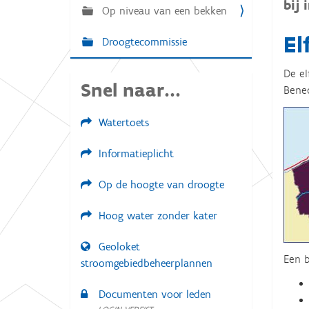
g
bij
Op niveau van een bekken
:
a
El
t
Droogtecommissie
i
De el
e
Snel naar...
Bened
Watertoets
Informatieplicht
Op de hoogte van droogte
Hoog water zonder kater
Geoloket
Een b
stroomgebiedbeheerplannen
Documenten voor leden