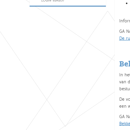
LOGIN VEREIST
Infor
GA N
De ru
Be
In he
van d
bestuu
De vo
een w
GA N
Bekke