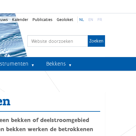
euws
Kalender
Publicaties
Geoloket
NL
EN
FR
Zoek
Geavanceerd zoeken...
nstrumenten
Bekkens
en
n een bekken of deelstroomgebied
een bekken werken de betrokkenen