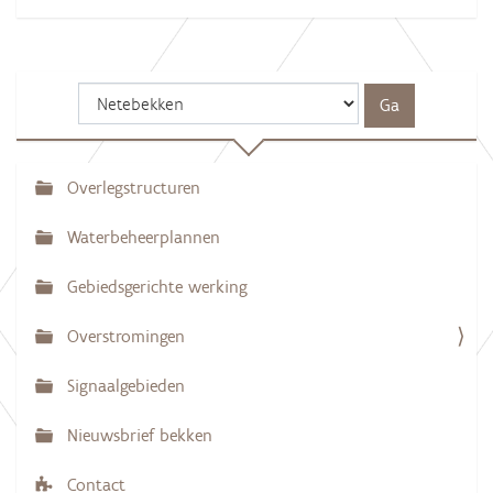
Overlegstructuren
N
a
Waterbeheerplannen
v
Gebiedsgerichte werking
i
g
Overstromingen
a
Signaalgebieden
t
i
Nieuwsbrief bekken
e
Contact