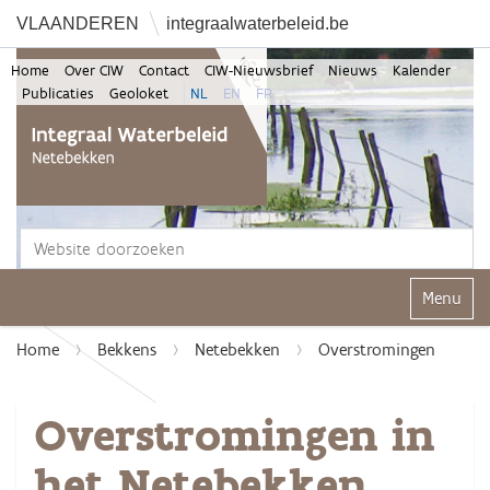
VLAANDEREN
integraalwaterbeleid.be
Home
Over CIW
Contact
CIW-Nieuwsbrief
Nieuws
Kalender
Publicaties
Geoloket
NL
EN
FR
Zoek
Geavanceerd zoeken...
Klap navi
Home
Bekkens
Netebekken
Overstromingen
Overstromingen in
het Netebekken