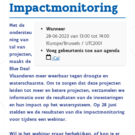
Impactmonitoring
h
Met de
Wanneer
t
ondersteu
28-06-2023
van
13:00
tot
14:00
t
ning van
(Europe/Brussels / UTC200)
p
tal van
Voeg gebeurtenis toe aan agenda
s
projecten,
iCal
:
maakt de
/
Blue Deal
/
Vlaanderen meer weerbaar tegen droogte en
w
waterschaarste. Om te zorgen dat deze projecten
w
leiden tot meer en betere projecten, verzamelen we
w
informatie over de resultaten van de investeringen
.
en hun impact op het watersysteem. Op 28 juni
i
stelden we de resultaten van die impactmonitoring
n
voor tijdens een webinar.
t
e
Wil je het webinar graag herbekijken, of kon je er