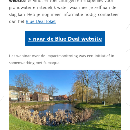
website
. Je vindt er toelichtingen en shapefiles voor
e
grondwater en stedelijk water waarmee je zelf aan de
/
slag kan. Heb je nog meer informatie nodig, contacteer
n
dan het
Blue Deal loket
.
l
/
k
> naar de Blue Deal website
a
l
Het webinar over de impactmonitoring was een initiatief in
e
samenwerking met Sumaqua.
n
d
e
r
/
w
e
b
i
n