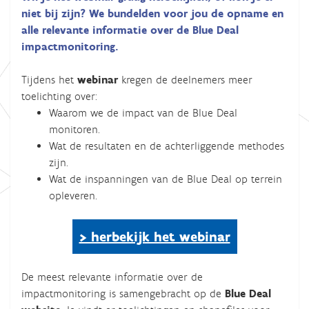
g
niet bij zijn? We bundelden voor jou de opname en
r
alle relevante informatie over de Blue Deal
a
impactmonitoring.
a
l
Tijdens het
webinar
kregen de deelnemers meer
w
toelichting over:
a
Waarom we de impact van de Blue Deal
t
monitoren.
e
Wat de resultaten en de achterliggende methodes
r
zijn.
b
Wat de inspanningen van de Blue Deal op terrein
e
opleveren.
l
e
> herbekijk het webinar
i
d
De meest relevante informatie over de
.
impactmonitoring is samengebracht op de
Blue Deal
b