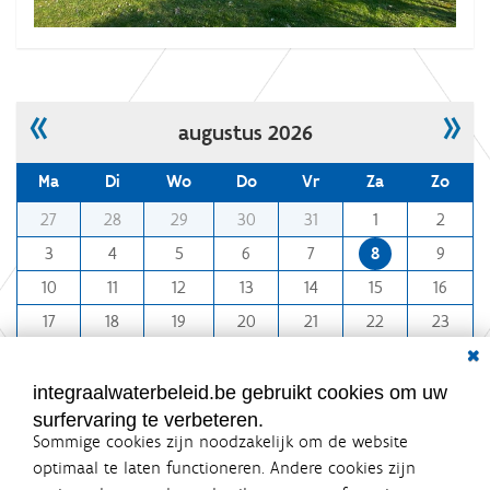
a
r
-
b
l
«
»
augustus 2026
u
e
Ma
Di
Wo
Do
Vr
Za
Zo
-
m
27
28
29
30
31
1
2
d
o
e
3
4
5
6
7
8
9
n
a
10
11
12
13
14
15
16
t
l
h
17
18
19
20
21
22
23
-
-
Dial
i
24
25
26
27
28
29
30
8
m
31
1
2
3
4
5
6
integraalwaterbeleid.be gebruikt cookies om uw
p
surfervaring te verbeteren.
a
Sommige cookies zijn noodzakelijk om de website
c
optimaal te laten functioneren. Andere cookies zijn
t