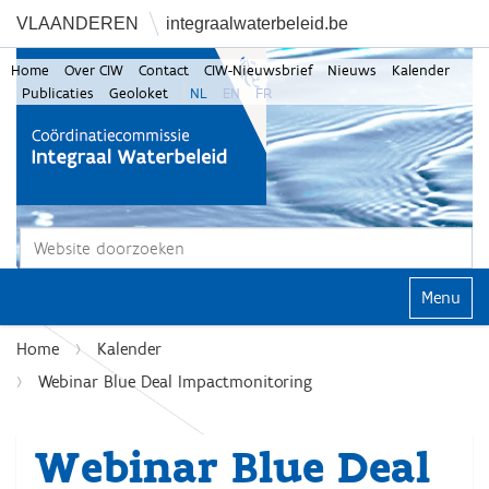
VLAANDEREN
integraalwaterbeleid.be
Home
Over CIW
Contact
CIW-Nieuwsbrief
Nieuws
Kalender
Publicaties
Geoloket
NL
EN
FR
Zoek
Geavanceerd zoeken...
Klap navi
Home
Kalender
Webinar Blue Deal Impactmonitoring
Webinar Blue Deal