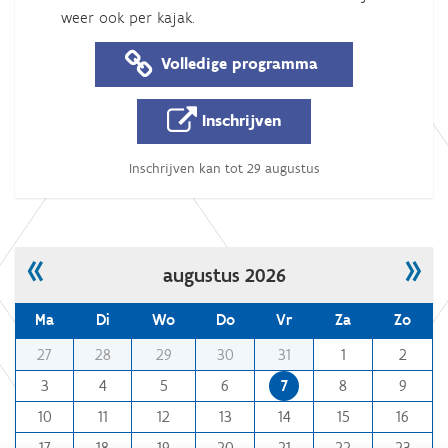
l
weer ook per kajak.
e
n
Volledige programma
d
e
Inschrijven
r
/
Inschrijven kan tot 29 augustus
d
e
n
d
«
»
augustus 2026
e
r
Ma
Di
Wo
Do
Vr
Za
Zo
d
m
a
27
28
29
30
31
1
2
o
g
3
4
5
6
7
8
9
n
-
10
11
12
13
14
15
16
t
s
h
a
17
18
19
20
21
22
23