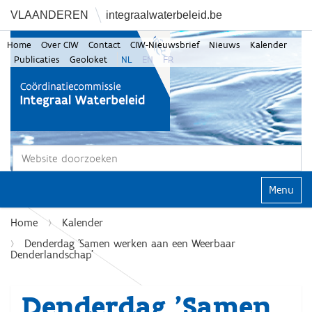
VLAANDEREN
integraalwaterbeleid.be
Home
Over CIW
Contact
CIW-Nieuwsbrief
Nieuws
Kalender
Publicaties
Geoloket
NL
EN
FR
Zoek
Geavanceerd zoeken...
Klap navi
Home
Kalender
Denderdag 'Samen werken aan een Weerbaar
Denderlandschap'
Denderdag 'Samen