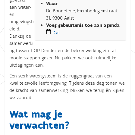
Waar
s
aan water-
De Bonneterie, Erembodegemstraat
:
en
31, 9300 Aalst
/
omgevingsb
Voeg gebeurtenis toe aan agenda
/
eleid.
iCal
w
Dankzij de
w
samenwerki
w
ng tussen T.OP Dender en de bekkenwerking zijn al
.
mooie stappen gezet. Nu pakken we ook ruimtelijke
i
uitdagingen aan.
n
Een sterk watersysteem is de ruggengraat van een
t
kwaliteitsvolle leefomgeving. Tijdens deze dag tonen we
e
de kracht van samenwerking,
blikken we terug én kijken
g
we vooruit.
r
a
Wat mag je
a
verwachten?
l
w