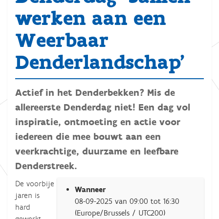
werken aan een
Weerbaar
Denderlandschap'
Actief in het Denderbekken? Mis de
allereerste Denderdag niet! Een dag vol
inspiratie, ontmoeting en actie voor
iedereen die mee bouwt aan een
veerkrachtige, duurzame en leefbare
Denderstreek.
h
De voorbije
Wanneer
t
jaren is
08-09-2025
van
09:00
tot
16:30
t
hard
(Europe/Brussels / UTC200)
p
gewerkt