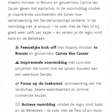
a
Vlaams minister Jo Brouns en gouverneur Carina Van
t
Cauter geven het startschot. In de voormiddag ontdek
e
je inspirerende voorbeelden die tonen hoe
r
samenwerking het Denderlandschap versterkt. In de
b
namiddag trek je eropuit – te voet, met de fiets of bij
e
goed weer zelfs per kajak – en verken je de regio rond
l
Aalst en de Bellebeek.
e
🎤
Feestelijke kick-off
met Vlaams minister
Jo
i
Brouns
en gouverneur
Carina Van Cauter
d
.
🌊
Inspirerende voormiddag
met concrete
b
projecten die tonen hoe we samen bouwen aan
e
een weerbare Dender
/
🌿
Focus op de toekomst
: sponswerking van het
n
landschap, betere waterkwaliteit en slimme
l
ruimtelijke keuzes.
/
k
🚴‍♀️
Actieve namiddag
: ontdek de regio rond Aalst
a
en de Bellebeek – te voet, met de fiets of bij mooi