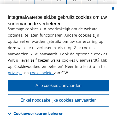
-
Dial
m
24
25
26
27
28
29
30
8
e
31
1
2
3
4
5
6
integraalwaterbeleid.be gebruikt cookies om uw
n
surfervaring te verbeteren.
-
Sommige cookies zijn noodzakelijk om de website
w
optimaal te laten functioneren. Andere cookies zijn
e
optioneel en worden gebruikt om uw surfervaring op
r
Integraalwaterbeleid.be is een
deze website te verbeteren. Als u op ‘Alle cookies
k
officiële website van de Vlaamse
aanvaarden’ klikt, aanvaardt u ook de optionele cookies.
e
overheid
Wilt u liever zelf kiezen welke cookies u aanvaardt? Klik
n
uitgegeven door
Coördinatiecommissie Integraal
op ‘Cookievoorkeuren beheren’. Meer info leest u in het
Waterbeleid
-
privacy
- en
cookiebeleid
van CIW.
De Coördinatiecommissie Integraal Waterbeleid (CIW) is een
a
overlegplatform van de diverse beleidsdomeinen en
a
bestuursniveaus die bij het waterbeleid betrokken zijn. Ook
Alle cookies aanvaarden
n
waterbedrijven nemen deel aan het overleg. Deze
samenwerking zorgt voor een gecoördineerde en
-
geïntegreerde aanpak van het waterbeleid en waterbeheer
e
Enkel noodzakelijke cookies aanvaarden
in Vlaanderen.
e
n
OVER CIW
DISCLAIMER
PRIVACY
COOKIEBELEID
SITEMAP
Cookievoorkeuren beheren