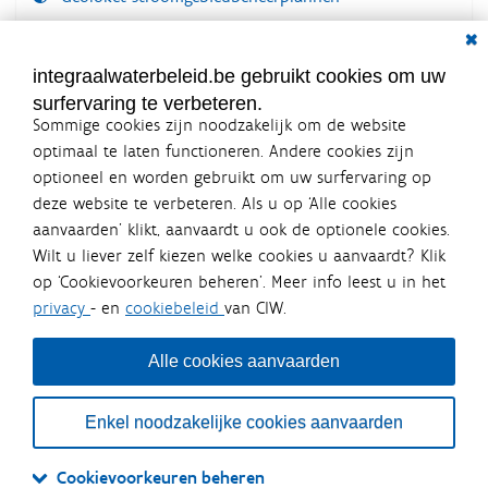
Dial
Documenten voor leden
LOGIN VEREIST
integraalwaterbeleid.be gebruikt cookies om uw
surfervaring te verbeteren.
Sommige cookies zijn noodzakelijk om de website
optimaal te laten functioneren. Andere cookies zijn
optioneel en worden gebruikt om uw surfervaring op
Integraalwaterbeleid.be is een
deze website te verbeteren. Als u op ‘Alle cookies
officiële website van de Vlaamse
aanvaarden’ klikt, aanvaardt u ook de optionele cookies.
overheid
Wilt u liever zelf kiezen welke cookies u aanvaardt? Klik
uitgegeven door
Coördinatiecommissie Integraal
op ‘Cookievoorkeuren beheren’. Meer info leest u in het
Waterbeleid
privacy
- en
cookiebeleid
van CIW.
De Coördinatiecommissie Integraal Waterbeleid (CIW) is een
overlegplatform van de diverse beleidsdomeinen en
bestuursniveaus die bij het waterbeleid betrokken zijn. Ook
Alle cookies aanvaarden
waterbedrijven nemen deel aan het overleg. Deze
samenwerking zorgt voor een gecoördineerde en
geïntegreerde aanpak van het waterbeleid en waterbeheer
Enkel noodzakelijke cookies aanvaarden
in Vlaanderen.
OVER CIW
DISCLAIMER
PRIVACY
COOKIEBELEID
SITEMAP
Cookievoorkeuren beheren