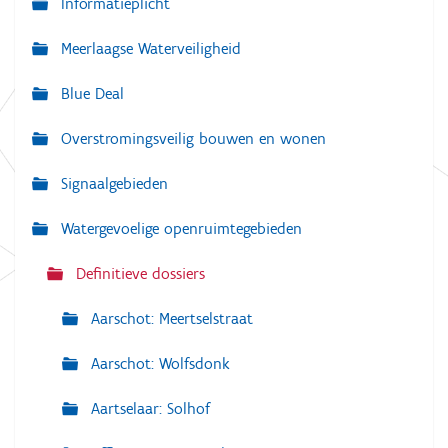
Informatieplicht
v
Meerlaagse Waterveiligheid
i
g
Blue Deal
a
Overstromingsveilig bouwen en wonen
t
i
Signaalgebieden
e
Watergevoelige openruimtegebieden
Definitieve dossiers
Aarschot: Meertselstraat
Aarschot: Wolfsdonk
Aartselaar: Solhof