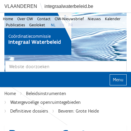
VLAANDEREN
integraalwaterbeleid.be
Home
Over CIW
Contact
CIW-Nieuwsbrief
Nieuws
Kalender
Publicaties
Geoloket
NL
EN
FR
Zoek
Geavanceerd zoeken...
Klap navi
Home
Beleidsinstrumenten
Watergevoelige openruimtegebieden
Definitieve dossiers
Beveren: Grote Heide