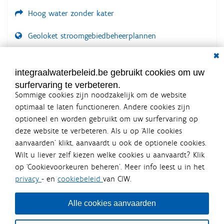
Hoog water zonder kater
Geoloket stroomgebiedbeheerplannen
Dial
Documenten voor leden
LOGIN VEREIST
integraalwaterbeleid.be gebruikt cookies om uw
surfervaring te verbeteren.
Sommige cookies zijn noodzakelijk om de website
optimaal te laten functioneren. Andere cookies zijn
optioneel en worden gebruikt om uw surfervaring op
Integraalwaterbeleid.be is een
deze website te verbeteren. Als u op ‘Alle cookies
officiële website van de Vlaamse
aanvaarden’ klikt, aanvaardt u ook de optionele cookies.
overheid
Wilt u liever zelf kiezen welke cookies u aanvaardt? Klik
uitgegeven door
Coördinatiecommissie Integraal
op ‘Cookievoorkeuren beheren’. Meer info leest u in het
Waterbeleid
privacy
- en
cookiebeleid
van CIW.
De Coördinatiecommissie Integraal Waterbeleid (CIW) is een
overlegplatform van de diverse beleidsdomeinen en
bestuursniveaus die bij het waterbeleid betrokken zijn. Ook
Alle cookies aanvaarden
waterbedrijven nemen deel aan het overleg. Deze
samenwerking zorgt voor een gecoördineerde en
geïntegreerde aanpak van het waterbeleid en waterbeheer