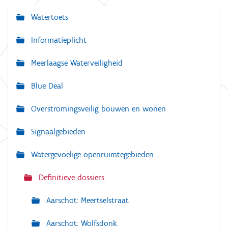
Watertoets
N
a
Informatieplicht
v
Meerlaagse Waterveiligheid
i
g
Blue Deal
a
Overstromingsveilig bouwen en wonen
t
i
Signaalgebieden
e
Watergevoelige openruimtegebieden
Definitieve dossiers
Aarschot: Meertselstraat
Aarschot: Wolfsdonk