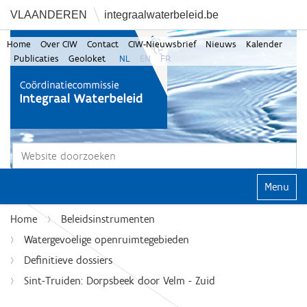
VLAANDEREN
integraalwaterbeleid.be
Home
Over CIW
Contact
CIW-Nieuwsbrief
Nieuws
Kalender
Publicaties
Geoloket
NL
EN
FR
Zoek
Geavanceerd zoeken...
Klap navi
Home
Beleidsinstrumenten
Watergevoelige openruimtegebieden
Definitieve dossiers
Sint-Truiden: Dorpsbeek door Velm - Zuid