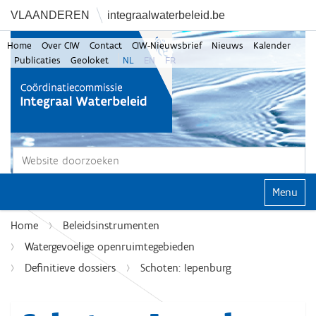
VLAANDEREN
integraalwaterbeleid.be
Home
Over CIW
Contact
CIW-Nieuwsbrief
Nieuws
Kalender
Publicaties
Geoloket
NL
EN
FR
Zoek
Geavanceerd zoeken...
Klap navi
Home
Beleidsinstrumenten
Watergevoelige openruimtegebieden
Definitieve dossiers
Schoten: Iepenburg