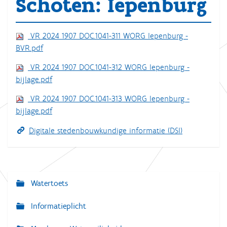
Schoten: Iepenburg
VR 2024 1907 DOC.1041-311 WORG Iepenburg -
BVR.pdf
VR 2024 1907 DOC.1041-312 WORG Iepenburg -
bijlage.pdf
VR 2024 1907 DOC.1041-313 WORG Iepenburg -
bijlage.pdf
Digitale stedenbouwkundige informatie (DSI)
Watertoets
N
a
Informatieplicht
v