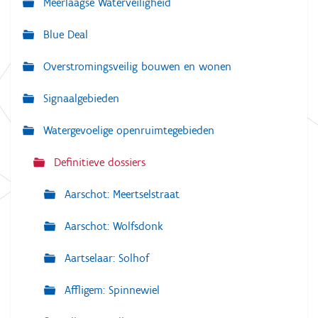
Meerlaagse Waterveiligheid
i
g
Blue Deal
a
Overstromingsveilig bouwen en wonen
t
i
Signaalgebieden
e
Watergevoelige openruimtegebieden
Definitieve dossiers
Aarschot: Meertselstraat
Aarschot: Wolfsdonk
Aartselaar: Solhof
Affligem: Spinnewiel