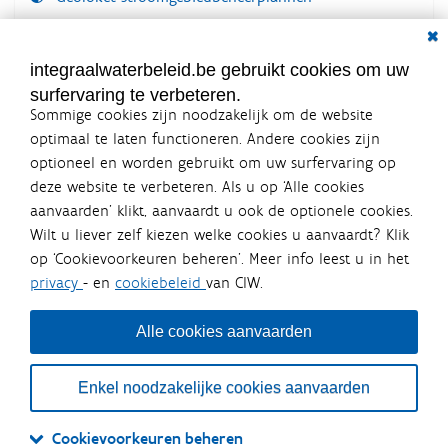
Dial
Documenten voor leden
LOGIN VEREIST
integraalwaterbeleid.be gebruikt cookies om uw
surfervaring te verbeteren.
Sommige cookies zijn noodzakelijk om de website
optimaal te laten functioneren. Andere cookies zijn
optioneel en worden gebruikt om uw surfervaring op
Integraalwaterbeleid.be is een
deze website te verbeteren. Als u op ‘Alle cookies
officiële website van de Vlaamse
aanvaarden’ klikt, aanvaardt u ook de optionele cookies.
overheid
Wilt u liever zelf kiezen welke cookies u aanvaardt? Klik
uitgegeven door
Coördinatiecommissie Integraal
op ‘Cookievoorkeuren beheren’. Meer info leest u in het
Waterbeleid
privacy
- en
cookiebeleid
van CIW.
De Coördinatiecommissie Integraal Waterbeleid (CIW) is een
overlegplatform van de diverse beleidsdomeinen en
bestuursniveaus die bij het waterbeleid betrokken zijn. Ook
Alle cookies aanvaarden
waterbedrijven nemen deel aan het overleg. Deze
samenwerking zorgt voor een gecoördineerde en
geïntegreerde aanpak van het waterbeleid en waterbeheer
Enkel noodzakelijke cookies aanvaarden
in Vlaanderen.
OVER CIW
DISCLAIMER
PRIVACY
COOKIEBELEID
SITEMAP
Cookievoorkeuren beheren