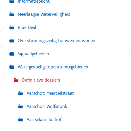
Informatieplicht
v
Meerlaagse Waterveiligheid
i
g
Blue Deal
a
Overstromingsveilig bouwen en wonen
t
i
Signaalgebieden
e
Watergevoelige openruimtegebieden
Definitieve dossiers
Aarschot: Meertselstraat
Aarschot: Wolfsdonk
Aartselaar: Solhof