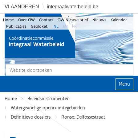
VLAANDEREN
integraalwaterbeleid.be
Home
Over CIW
Contact
CIW-Nieuwsbrief
Nieuws
Kalender
Publicaties
Geoloket
NL
EN
FR
Zoek
Geavanceerd zoeken...
Klap navi
Home
Beleidsinstrumenten
Watergevoelige openruimtegebieden
Definitieve dossiers
Ronse: Delfossestraat