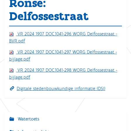
Ronse:
Delfossestraat
VR 2024 1907 DOC.1041-296 WORG Delfossestraat -
BVR.pdf
VR 2024 1907 DOC.1041-297 WORG Delfossestraat -
bijlage.pdf
VR 2024 1907 DOC.1041-298 WORG Delfossestraat -
bijlage.pdf
Digitale stedenbouwkundige informatie (DSI)
Watertoets
N
a