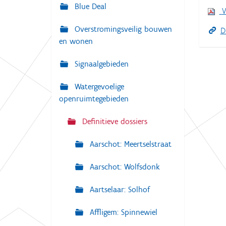
g
Blue Deal
:
V
a
Overstromingsveilig bouwen
t
D
en wonen
i
e
Signaalgebieden
Watergevoelige
openruimtegebieden
Definitieve dossiers
Aarschot: Meertselstraat
Aarschot: Wolfsdonk
Aartselaar: Solhof
Affligem: Spinnewiel