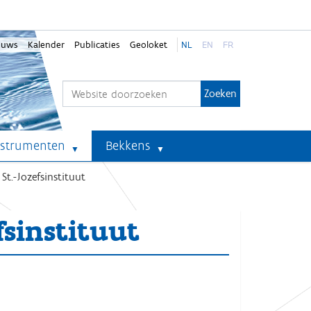
euws
Kalender
Publicaties
Geoloket
NL
EN
FR
Zoek
Geavanceerd zoeken...
nstrumenten
Bekkens
St.-Jozefsinstituut
fsinstituut