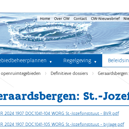
Home
Over CIW
Contact
CIW-Nieuwsbrief
Ni
ebiedbeheerplannen
Regelgeving
Beleidsi
e openruimtegebieden
Definitieve dossiers
Geraardsbergen: 
eraardsbergen: St.-Joze
R 2024 1907 DOC.1041-104 WORG St.-Jozefsinstituut - BVR.pdf
R 2024 1907 DOC.1041-105 WORG St.-Jozefsinstituut - bijlage.pdf