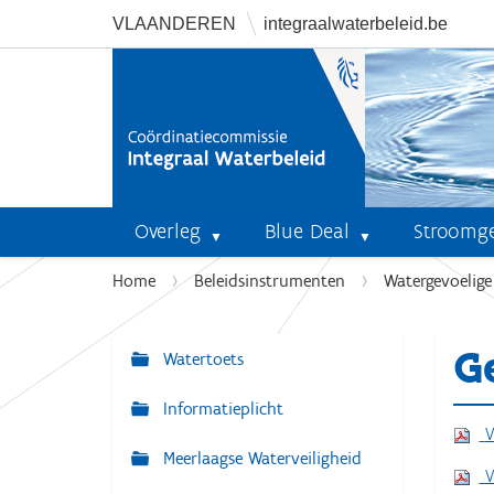
VLAANDEREN
integraalwaterbeleid.be
Overleg
Blue Deal
Stroomg
U
Home
Beleidsinstrumenten
Watergevoelig
b
e
G
n
Watertoets
N
t
a
Informatieplicht
h
v
V
i
Meerlaagse Waterveiligheid
i
e
V
r