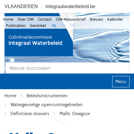
VLAANDEREN
integraalwaterbeleid.be
Home
Over CIW
Contact
CIW-Nieuwsbrief
Nieuws
Kalender
Publicaties
Geoloket
NL
EN
FR
Zoek
Geavanceerd zoeken...
Klap navi
Home
Beleidsinstrumenten
Watergevoelige openruimtegebieden
Definitieve dossiers
Malle: Ossegoor