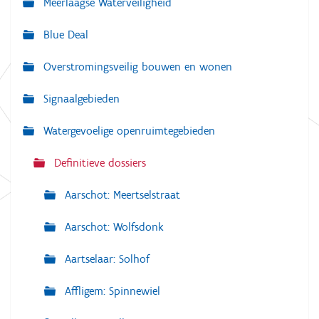
Meerlaagse Waterveiligheid
i
g
Blue Deal
a
Overstromingsveilig bouwen en wonen
t
i
Signaalgebieden
e
Watergevoelige openruimtegebieden
Definitieve dossiers
Aarschot: Meertselstraat
Aarschot: Wolfsdonk
Aartselaar: Solhof
Affligem: Spinnewiel