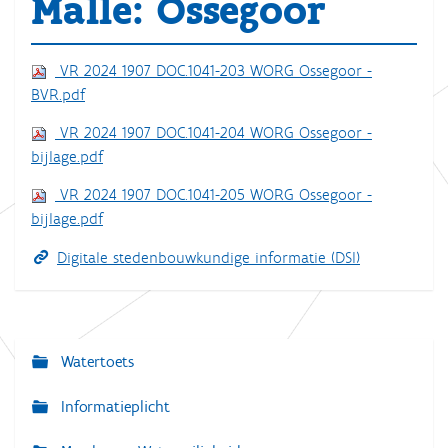
Malle: Ossegoor
VR 2024 1907 DOC.1041-203 WORG Ossegoor -
BVR.pdf
VR 2024 1907 DOC.1041-204 WORG Ossegoor -
bijlage.pdf
VR 2024 1907 DOC.1041-205 WORG Ossegoor -
bijlage.pdf
Digitale stedenbouwkundige informatie (DSI)
Watertoets
N
a
Informatieplicht
v