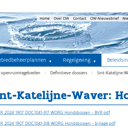
Home
Over CIW
Contact
CIW-Nieuwsbrief
Ni
ebiedbeheerplannen
Regelgeving
Beleidsi
e openruimtegebieden
Definitieve dossiers
Sint-Katelijne-
int-Katelijne-Waver: H
R 2024 1907 DOC.1041-317 WORG Hondsbossen - BVR.pdf
R 2024 1907 DOC.1041-318 WORG Hondsbossen - bijlage.pdf