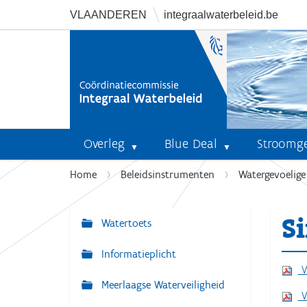
VLAANDEREN
integraalwaterbeleid.be
Overleg
Blue Deal
Stroomg
U
Home
Beleidsinstrumenten
Watergevoelig
b
e
S
n
Watertoets
N
t
a
Informatieplicht
h
v
V
i
Meerlaagse Waterveiligheid
i
e
V
r