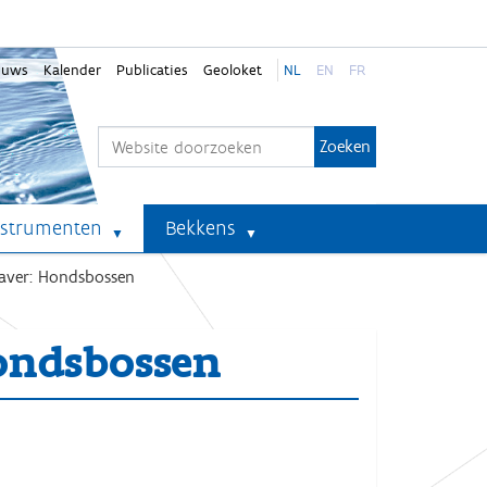
euws
Kalender
Publicaties
Geoloket
NL
EN
FR
Zoek
Geavanceerd zoeken...
nstrumenten
Bekkens
Waver: Hondsbossen
ondsbossen