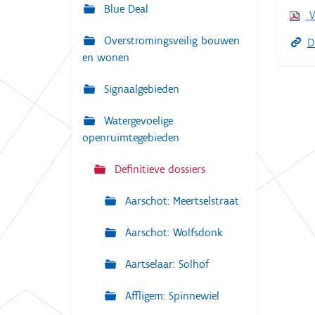
g
Blue Deal
:
V
a
Overstromingsveilig bouwen
t
D
en wonen
i
e
Signaalgebieden
Watergevoelige
openruimtegebieden
Definitieve dossiers
Aarschot: Meertselstraat
Aarschot: Wolfsdonk
Aartselaar: Solhof
Affligem: Spinnewiel