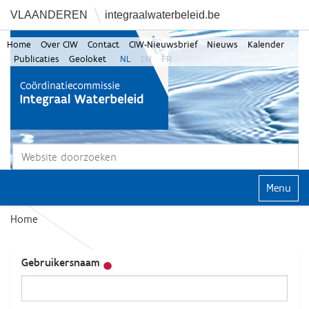
VLAANDEREN
integraalwaterbeleid.be
Home
Over CIW
Contact
CIW-Nieuwsbrief
Nieuws
Kalender
Publicaties
Geoloket
NL
EN
FR
Zoek
Geavanceerd zoeken...
Klap navi
Home
Gebruikersnaam