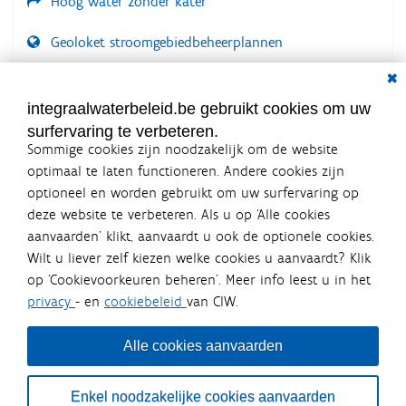
Hoog water zonder kater
Geoloket stroomgebiedbeheerplannen
Dial
Documenten voor leden
LOGIN VEREIST
integraalwaterbeleid.be gebruikt cookies om uw
surfervaring te verbeteren.
Sommige cookies zijn noodzakelijk om de website
optimaal te laten functioneren. Andere cookies zijn
optioneel en worden gebruikt om uw surfervaring op
Integraalwaterbeleid.be is een
deze website te verbeteren. Als u op ‘Alle cookies
officiële website van de Vlaamse
aanvaarden’ klikt, aanvaardt u ook de optionele cookies.
overheid
Wilt u liever zelf kiezen welke cookies u aanvaardt? Klik
uitgegeven door
Coördinatiecommissie Integraal
op ‘Cookievoorkeuren beheren’. Meer info leest u in het
Waterbeleid
privacy
- en
cookiebeleid
van CIW.
De Coördinatiecommissie Integraal Waterbeleid (CIW) is een
overlegplatform van de diverse beleidsdomeinen en
bestuursniveaus die bij het waterbeleid betrokken zijn. Ook
Alle cookies aanvaarden
waterbedrijven nemen deel aan het overleg. Deze
samenwerking zorgt voor een gecoördineerde en
geïntegreerde aanpak van het waterbeleid en waterbeheer
Enkel noodzakelijke cookies aanvaarden
in Vlaanderen.