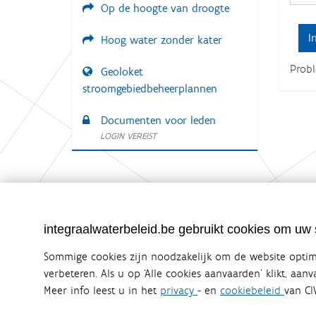
Op de hoogte van droogte
:
Hoog water zonder kater
Prob
Geoloket
stroomgebiedbeheerplannen
Documenten voor leden
LOGIN VEREIST
Integraalwaterbeleid.be is een officiële w
integraalwaterbeleid.be gebruikt cookies om uw s
uitgegeven door
Coördinatiecommissie Integraal Wa
De Coördinatiecommissie Integraal Waterbeleid (CIW) is e
Sommige cookies zijn noodzakelijk om de website optima
zijn. Ook waterbedrijven nemen deel aan het overleg. De
verbeteren. Als u op ‘Alle cookies aanvaarden’ klikt, aan
waterbeheer in Vlaanderen.
Meer info leest u in het
privacy
- en
cookiebeleid
van CI
OVER CIW
DISCLAIMER
PRIVACY
COOKIEBELEID