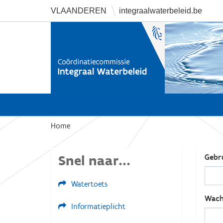
VLAANDEREN
integraalwaterbeleid.be
U
Home
b
e
Snel naar...
Gebr
n
t
Watertoets
h
i
Wach
Informatieplicht
e
r