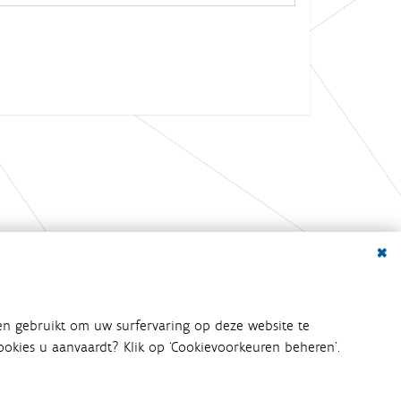
Dialo
bij het waterbeleid betrokken
en gebruikt om uw surfervaring op deze website te
an het waterbeleid en
 cookies u aanvaardt? Klik op ‘Cookievoorkeuren beheren’.