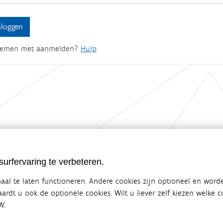
lemen met aanmelden?
Hulp
.
ebsite van de Vlaamse overheid
urfervaring te verbeteren.
terbeleid
en overlegplatform van de diverse beleidsdomeinen en bestuursniveaus die 
al te laten functioneren. Andere cookies zijn optioneel en word
ze samenwerking zorgt voor een gecoördineerde en geïntegreerde aanpak v
vaardt u ook de optionele cookies. Wilt u liever zelf kiezen welke
W.
SITEMAP