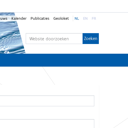
euws
Kalender
Publicaties
Geoloket
NL
EN
FR
Zoek
Geavanceerd zoeken...