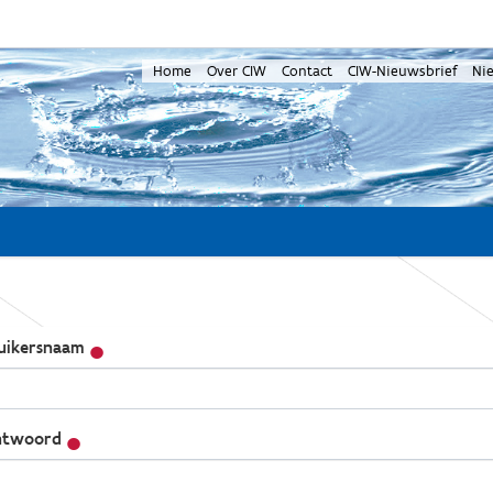
Home
Over CIW
Contact
CIW-Nieuwsbrief
Ni
uikersnaam
twoord