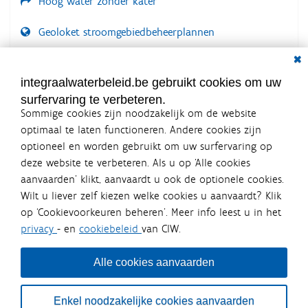
Hoog water zonder kater
Geoloket stroomgebiedbeheerplannen
Dial
Documenten voor leden
LOGIN VEREIST
integraalwaterbeleid.be gebruikt cookies om uw
surfervaring te verbeteren.
Sommige cookies zijn noodzakelijk om de website
optimaal te laten functioneren. Andere cookies zijn
optioneel en worden gebruikt om uw surfervaring op
Integraalwaterbeleid.be is een
deze website te verbeteren. Als u op ‘Alle cookies
officiële website van de Vlaamse
aanvaarden’ klikt, aanvaardt u ook de optionele cookies.
overheid
Wilt u liever zelf kiezen welke cookies u aanvaardt? Klik
uitgegeven door
Coördinatiecommissie Integraal
op ‘Cookievoorkeuren beheren’. Meer info leest u in het
Waterbeleid
privacy
- en
cookiebeleid
van CIW.
De Coördinatiecommissie Integraal Waterbeleid (CIW) is een
overlegplatform van de diverse beleidsdomeinen en
bestuursniveaus die bij het waterbeleid betrokken zijn. Ook
Alle cookies aanvaarden
waterbedrijven nemen deel aan het overleg. Deze
samenwerking zorgt voor een gecoördineerde en
geïntegreerde aanpak van het waterbeleid en waterbeheer
Enkel noodzakelijke cookies aanvaarden
in Vlaanderen.