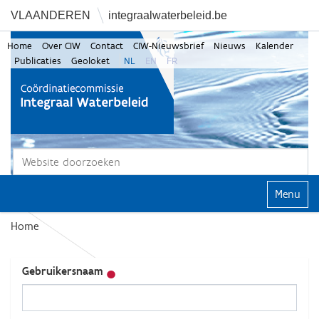
VLAANDEREN
integraalwaterbeleid.be
Home
Over CIW
Contact
CIW-Nieuwsbrief
Nieuws
Kalender
Publicaties
Geoloket
NL
EN
FR
Zoek
Geavanceerd zoeken...
Klap navi
Home
Gebruikersnaam