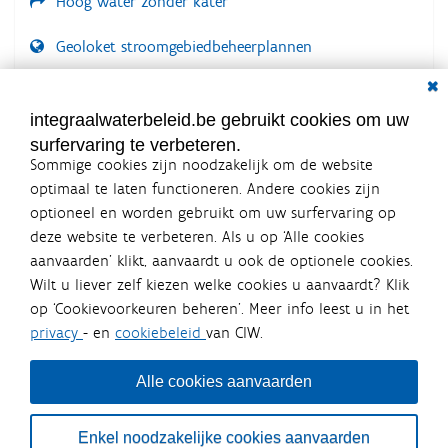
Hoog water zonder kater
Geoloket stroomgebiedbeheerplannen
Dial
Documenten voor leden
LOGIN VEREIST
integraalwaterbeleid.be gebruikt cookies om uw
surfervaring te verbeteren.
Sommige cookies zijn noodzakelijk om de website
optimaal te laten functioneren. Andere cookies zijn
optioneel en worden gebruikt om uw surfervaring op
Integraalwaterbeleid.be is een
deze website te verbeteren. Als u op ‘Alle cookies
officiële website van de Vlaamse
aanvaarden’ klikt, aanvaardt u ook de optionele cookies.
overheid
Wilt u liever zelf kiezen welke cookies u aanvaardt? Klik
uitgegeven door
Coördinatiecommissie Integraal
op ‘Cookievoorkeuren beheren’. Meer info leest u in het
Waterbeleid
privacy
- en
cookiebeleid
van CIW.
De Coördinatiecommissie Integraal Waterbeleid (CIW) is een
overlegplatform van de diverse beleidsdomeinen en
bestuursniveaus die bij het waterbeleid betrokken zijn. Ook
Alle cookies aanvaarden
waterbedrijven nemen deel aan het overleg. Deze
samenwerking zorgt voor een gecoördineerde en
geïntegreerde aanpak van het waterbeleid en waterbeheer
Enkel noodzakelijke cookies aanvaarden
in Vlaanderen.