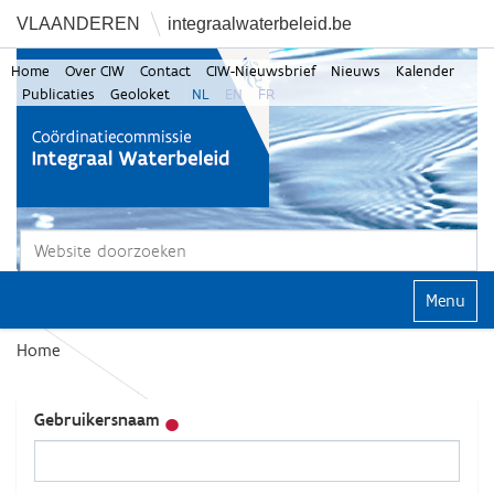
VLAANDEREN
integraalwaterbeleid.be
Home
Over CIW
Contact
CIW-Nieuwsbrief
Nieuws
Kalender
Publicaties
Geoloket
NL
EN
FR
Zoek
Geavanceerd zoeken...
Klap navi
Home
Gebruikersnaam