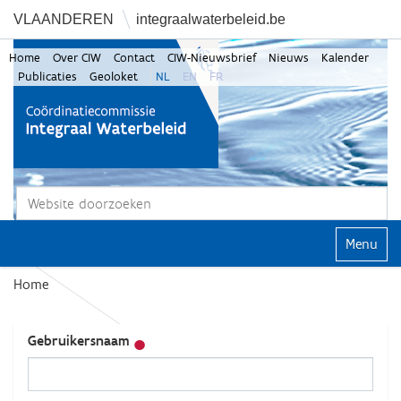
VLAANDEREN
integraalwaterbeleid.be
Home
Over CIW
Contact
CIW-Nieuwsbrief
Nieuws
Kalender
Publicaties
Geoloket
NL
EN
FR
Zoek
Geavanceerd zoeken...
Klap navi
Home
Gebruikersnaam