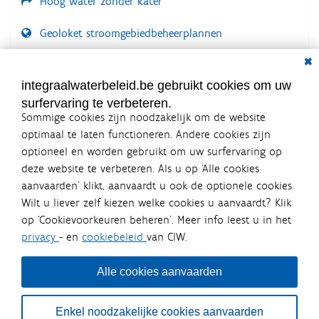
Hoog water zonder kater
Geoloket stroomgebiedbeheerplannen
Dial
Documenten voor leden
LOGIN VEREIST
integraalwaterbeleid.be gebruikt cookies om uw
surfervaring te verbeteren.
Sommige cookies zijn noodzakelijk om de website
optimaal te laten functioneren. Andere cookies zijn
optioneel en worden gebruikt om uw surfervaring op
Integraalwaterbeleid.be is een
deze website te verbeteren. Als u op ‘Alle cookies
officiële website van de Vlaamse
aanvaarden’ klikt, aanvaardt u ook de optionele cookies.
overheid
Wilt u liever zelf kiezen welke cookies u aanvaardt? Klik
uitgegeven door
Coördinatiecommissie Integraal
op ‘Cookievoorkeuren beheren’. Meer info leest u in het
Waterbeleid
privacy
- en
cookiebeleid
van CIW.
De Coördinatiecommissie Integraal Waterbeleid (CIW) is een
overlegplatform van de diverse beleidsdomeinen en
bestuursniveaus die bij het waterbeleid betrokken zijn. Ook
Alle cookies aanvaarden
waterbedrijven nemen deel aan het overleg. Deze
samenwerking zorgt voor een gecoördineerde en
geïntegreerde aanpak van het waterbeleid en waterbeheer
Enkel noodzakelijke cookies aanvaarden
in Vlaanderen.