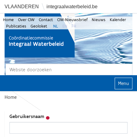
VLAANDEREN
integraalwaterbeleid.be
Home
Over CIW
Contact
CIW-Nieuwsbrief
Nieuws
Kalender
Publicaties
Geoloket
NL
EN
FR
Zoek
Geavanceerd zoeken...
Klap navi
Home
Gebruikersnaam