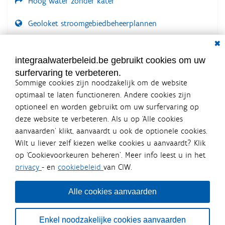
Hoog water zonder kater
Geoloket stroomgebiedbeheerplannen
Dial
Documenten voor leden
LOGIN VEREIST
integraalwaterbeleid.be gebruikt cookies om uw
surfervaring te verbeteren.
Sommige cookies zijn noodzakelijk om de website
optimaal te laten functioneren. Andere cookies zijn
optioneel en worden gebruikt om uw surfervaring op
Integraalwaterbeleid.be is een
deze website te verbeteren. Als u op ‘Alle cookies
officiële website van de Vlaamse
aanvaarden’ klikt, aanvaardt u ook de optionele cookies.
overheid
Wilt u liever zelf kiezen welke cookies u aanvaardt? Klik
uitgegeven door
Coördinatiecommissie Integraal
op ‘Cookievoorkeuren beheren’. Meer info leest u in het
Waterbeleid
privacy
- en
cookiebeleid
van CIW.
De Coördinatiecommissie Integraal Waterbeleid (CIW) is een
overlegplatform van de diverse beleidsdomeinen en
bestuursniveaus die bij het waterbeleid betrokken zijn. Ook
Alle cookies aanvaarden
waterbedrijven nemen deel aan het overleg. Deze
samenwerking zorgt voor een gecoördineerde en
geïntegreerde aanpak van het waterbeleid en waterbeheer
Enkel noodzakelijke cookies aanvaarden
in Vlaanderen.