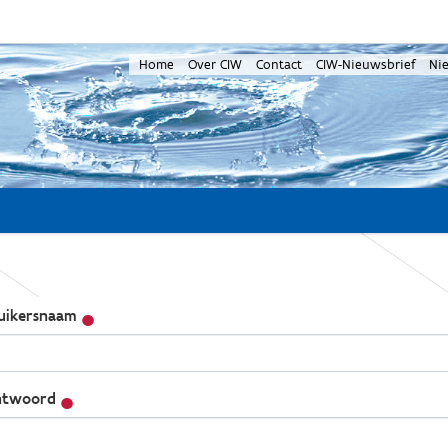
Home
Over CIW
Contact
CIW-Nieuwsbrief
Ni
uikersnaam
twoord