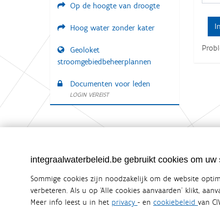
Op de hoogte van droogte
:
Hoog water zonder kater
Prob
Geoloket
stroomgebiedbeheerplannen
Documenten voor leden
LOGIN VEREIST
Integraalwaterbeleid.be is een officiële w
integraalwaterbeleid.be gebruikt cookies om uw s
uitgegeven door
Coördinatiecommissie Integraal Wa
De Coördinatiecommissie Integraal Waterbeleid (CIW) is e
Sommige cookies zijn noodzakelijk om de website optima
zijn. Ook waterbedrijven nemen deel aan het overleg. De
verbeteren. Als u op ‘Alle cookies aanvaarden’ klikt, aan
waterbeheer in Vlaanderen.
Meer info leest u in het
privacy
- en
cookiebeleid
van CI
OVER CIW
DISCLAIMER
PRIVACY
COOKIEBELEID