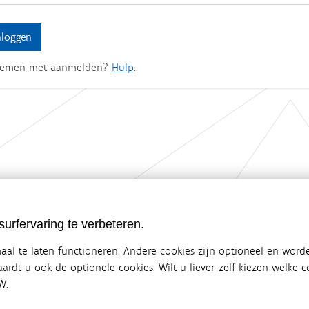
lemen met aanmelden?
Hulp
.
ebsite van de Vlaamse overheid
urfervaring te verbeteren.
terbeleid
en overlegplatform van de diverse beleidsdomeinen en bestuursniveaus die 
al te laten functioneren. Andere cookies zijn optioneel en word
ze samenwerking zorgt voor een gecoördineerde en geïntegreerde aanpak v
vaardt u ook de optionele cookies. Wilt u liever zelf kiezen welke
W.
SITEMAP