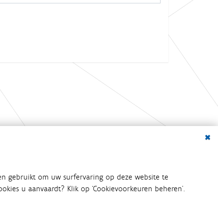
Dialo
bij het waterbeleid betrokken
en gebruikt om uw surfervaring op deze website te
an het waterbeleid en
 cookies u aanvaardt? Klik op ‘Cookievoorkeuren beheren’.