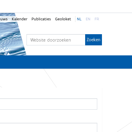
euws
Kalender
Publicaties
Geoloket
NL
EN
FR
Zoek
Geavanceerd zoeken...