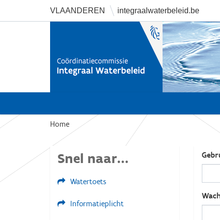
VLAANDEREN
integraalwaterbeleid.be
U
Home
b
e
Snel naar...
Gebr
n
t
Watertoets
h
i
Wach
Informatieplicht
e
r