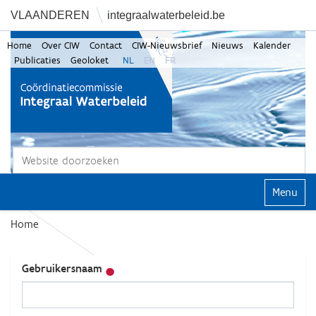
VLAANDEREN
integraalwaterbeleid.be
Home
Over CIW
Contact
CIW-Nieuwsbrief
Nieuws
Kalender
Publicaties
Geoloket
NL
EN
FR
Zoek
Geavanceerd zoeken...
Klap navi
Home
Gebruikersnaam