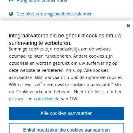
Hoog water zonder kater
Geoloket stroomgebiedbeheerplannen
Dial
Documenten voor leden
LOGIN VEREIST
integraalwaterbeleid.be gebruikt cookies om uw
surfervaring te verbeteren.
Sommige cookies zijn noodzakelijk om de website
optimaal te laten functioneren. Andere cookies zijn
optioneel en worden gebruikt om uw surfervaring op
Integraalwaterbeleid.be is een
deze website te verbeteren. Als u op ‘Alle cookies
officiële website van de Vlaamse
aanvaarden’ klikt, aanvaardt u ook de optionele cookies.
overheid
Wilt u liever zelf kiezen welke cookies u aanvaardt? Klik
uitgegeven door
Coördinatiecommissie Integraal
op ‘Cookievoorkeuren beheren’. Meer info leest u in het
Waterbeleid
privacy
- en
cookiebeleid
van CIW.
De Coördinatiecommissie Integraal Waterbeleid (CIW) is een
overlegplatform van de diverse beleidsdomeinen en
bestuursniveaus die bij het waterbeleid betrokken zijn. Ook
Alle cookies aanvaarden
waterbedrijven nemen deel aan het overleg. Deze
samenwerking zorgt voor een gecoördineerde en
geïntegreerde aanpak van het waterbeleid en waterbeheer
Enkel noodzakelijke cookies aanvaarden
in Vlaanderen.